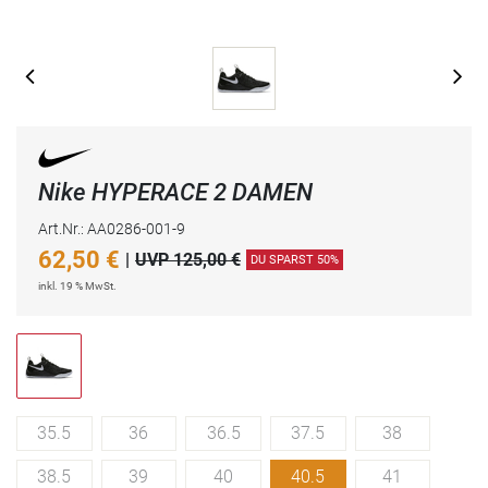
Nike HYPERACE 2 DAMEN
Art.Nr.: AA0286-001-9
62,50
€
|
UVP 125,00 €
DU SPARST 50%
inkl. 19 % MwSt.
35.5
36
36.5
37.5
38
38.5
39
40
40.5
41