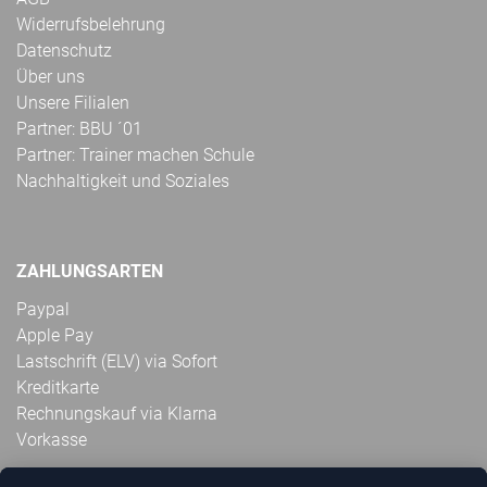
Widerrufsbelehrung
Datenschutz
Über uns
Unsere Filialen
Partner: BBU ´01
Partner: Trainer machen Schule
Nachhaltigkeit und Soziales
ZAHLUNGSARTEN
Paypal
Apple Pay
Lastschrift (ELV) via Sofort
Kreditkarte
Rechnungskauf via Klarna
Vorkasse