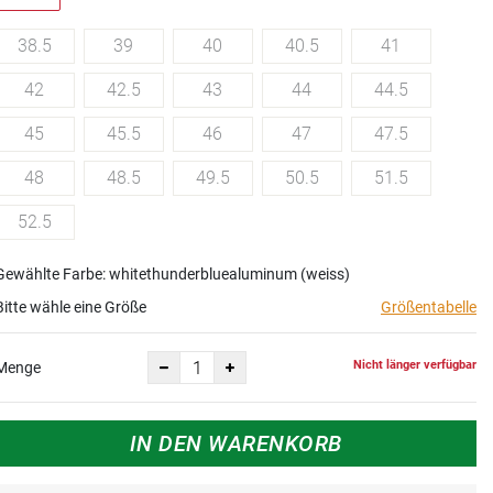
38.5
39
40
40.5
41
42
42.5
43
44
44.5
45
45.5
46
47
47.5
48
48.5
49.5
50.5
51.5
52.5
Gewählte Farbe: whitethunderbluealuminum (weiss)
Bitte wähle eine Größe
Größentabelle
Nicht länger verfügbar
Menge
IN DEN WARENKORB