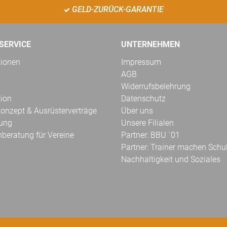
GELD-ZURÜCK-GARANTIE
SERVICE
UNTERNEHMEN
tionen
Impressum
AGB
Widerrufsbelehrung
tion
Datenschutz
onzept & Ausrüsterverträge
Über uns
kung
Unsere Filialen
hberatung für Vereine
Partner: BBU ´01
Partner: Trainer machen Schu
Nachhaltigkeit und Soziales