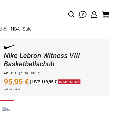
ehör
NBA
Sale
Nike Lebron Witness VIII
Basketballschuh
Art.Nr.: HQ2139-100-12
95,95
€
|
UVP 119,95 €
DU SPARST 20%
inkl. 19 % MwSt.