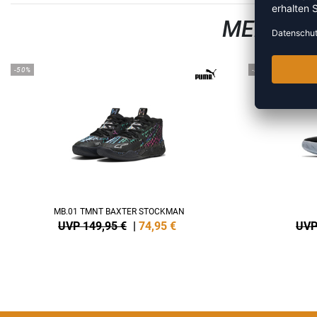
MEHR AU
-50%
-39%
MB.01 TMNT BAXTER STOCKMAN
UVP 149,95 €
|
74,95
€
UVP