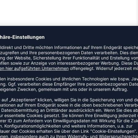
s alle wissen, dass deinem Flair und deinen Fähigkeiten keine
Schuh bietet Stabilität bei schnellen Bewegungen und weiche
on, von Grundlinie zu Grundlinie zu sprinten und ohne
ZULETZT ANGESEHEN