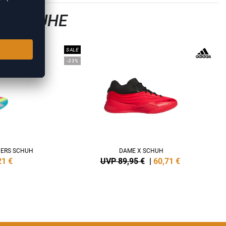
LLSCHUHE
SALE
-33%
NERS SCHUH
DAME X SCHUH
21
€
UVP 89,95 €
|
60,71
€