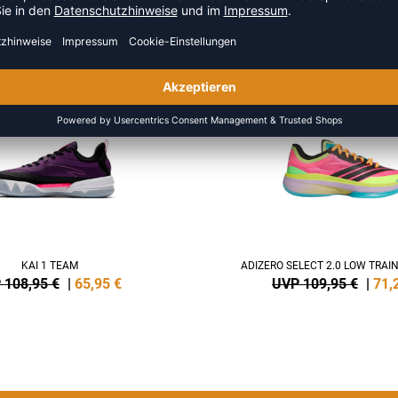
S DER KATEGORIE BASKETBA
SALE
-35%
KAI 1 TEAM
ADIZERO SELECT 2.0 LOW TRAI
 108,95 €
|
65,95
€
UVP 109,95 €
|
71,