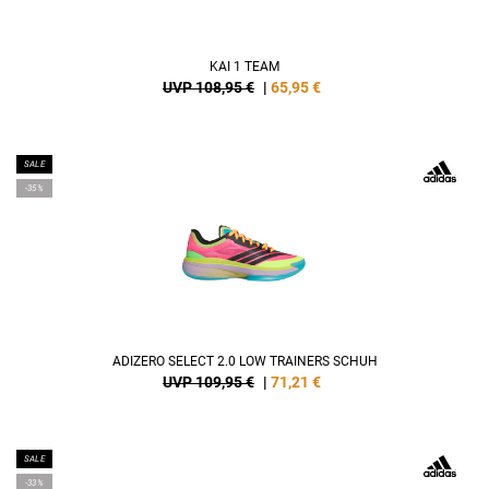
KAI 1 TEAM
UVP 108,95 €
|
65,95
€
SALE
-35%
ADIZERO SELECT 2.0 LOW TRAINERS SCHUH
UVP 109,95 €
|
71,21
€
SALE
-33%