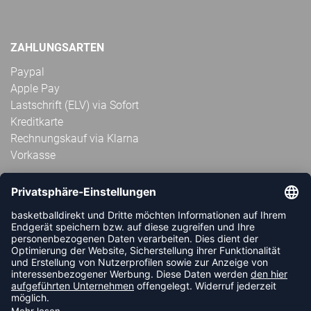
ZAHLUNGSARTEN
Paypal
Apple Pay
Lastschrift (ELV) via Sofort
Kreditkarte
Rechnungskauf via Klarna
Vorkasse
ABONNIERE JETZT DEN KOSTENLOSEN
HANDBALLDIREKT-NEWSLETTER UND VERPASSE KEINE
NEUIGKEIT ODER AKTION MEHR.
JETZT ANMELDEN
FOLLOW US