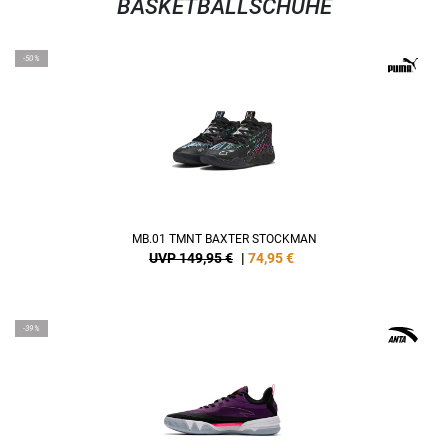
BASKETBALLSCHUHE
-50%
MB.01 TMNT BAXTER STOCKMAN
UVP 149,95 €
|
74,95
€
-39%