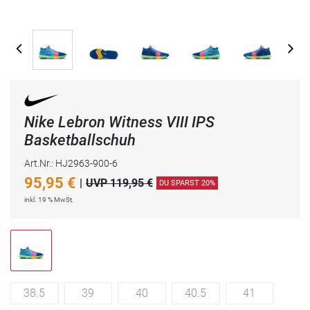
Nike Lebron Witness VIII IPS
Basketballschuh
Art.Nr.: HJ2963-900-6
95,95
€
|
UVP 119,95 €
DU SPARST 20%
inkl. 19 % MwSt.
38.5
39
40
40.5
41