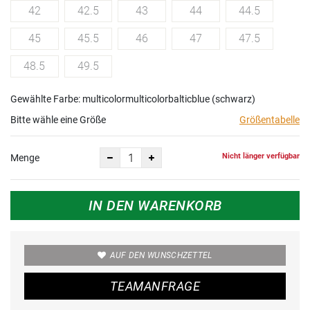
42
42.5
43
44
44.5
45
45.5
46
47
47.5
48.5
49.5
Gewählte Farbe: multicolormulticolorbalticblue (schwarz)
Bitte wähle eine Größe
Größentabelle
Nicht länger verfügbar
Menge
IN DEN WARENKORB
AUF DEN WUNSCHZETTEL
TEAMANFRAGE