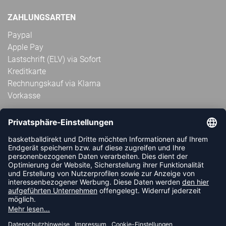
ZAHLUNGSARTEN
Paypal
Apple Pay
Lastschrift (ELV) via Sofort
Kreditkarte
Rechnungskauf via Klarna
Vorkasse
ABONNIERE JETZT DEN KOSTENLOSEN
HANDBALLDIREKT-NEWSLETTER UND VERPASSE KEINE
NEUIGKEIT ODER AKTION MEHR.
JETZT ANMELDEN
FOLLOW US