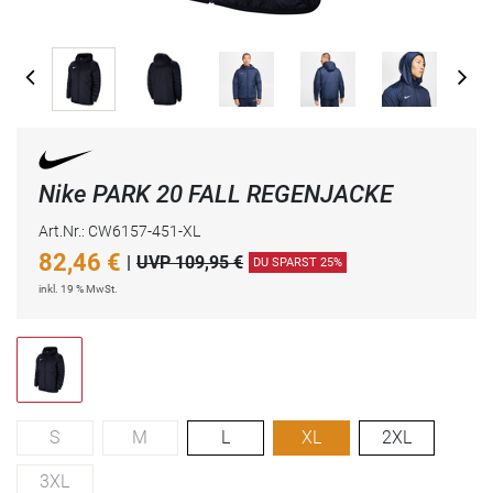
Nike PARK 20 FALL REGENJACKE
Art.Nr.: CW6157-451-XL
82,46
€
|
UVP 109,95 €
DU SPARST 25%
inkl. 19 % MwSt.
S
M
L
XL
2XL
3XL