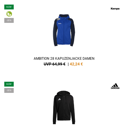
NEW
-35%
AMBITION 28 KAPUZENJACKE DAMEN
UVP 64,99 €
|
42,24
€
NEW
-35%