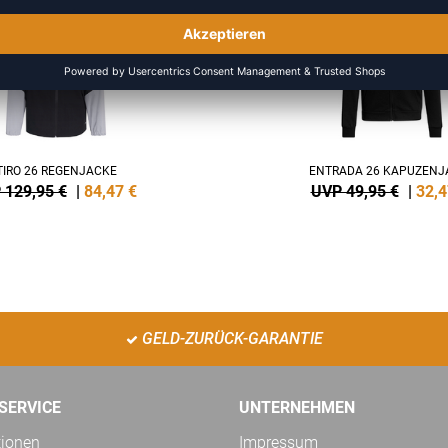
TIRO 26 REGENJACKE
ENTRADA 26 KAPUZENJ
 129,95 €
|
84,47
€
UVP 49,95 €
|
32,4
GELD-ZURÜCK-GARANTIE
SERVICE
UNTERNEHMEN
tionen
Impressum