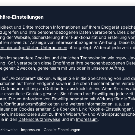
Kategorie Kapuzenjacke. Dieses Modell ist speziell für Kinder
er als Schutz bei wechselhaftem Wetter. Das Modell ist Teil
ZULETZT ANGESEHEN
US DER KATEGORIE OUTDOOR
NEW
-35%