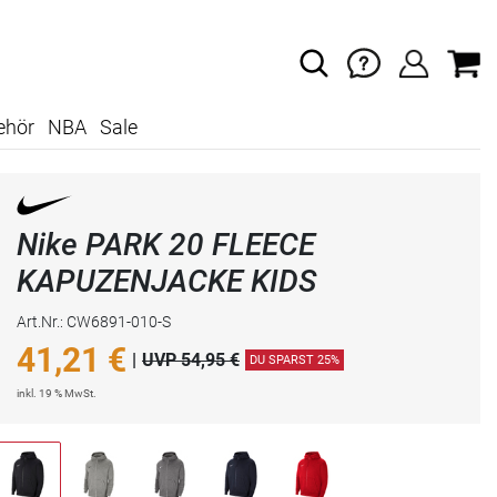
ehör
NBA
Sale
Nike PARK 20 FLEECE
KAPUZENJACKE KIDS
Art.Nr.: CW6891-010-S
41,21
€
|
UVP 54,95 €
DU SPARST 25%
inkl. 19 % MwSt.