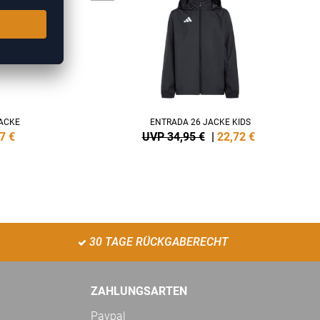
ACKE
ENTRADA 26 JACKE KIDS
7
€
UVP 34,95 €
|
22,72
€
30 TAGE RÜCKGABERECHT
ZAHLUNGSARTEN
Paypal