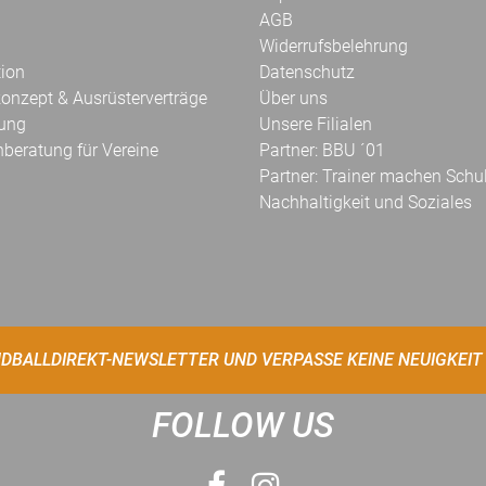
AGB
Widerrufsbelehrung
tion
Datenschutz
onzept & Ausrüsterverträge
Über uns
kung
Unsere Filialen
hberatung für Vereine
Partner: BBU ´01
Partner: Trainer machen Schu
Nachhaltigkeit und Soziales
DBALLDIREKT-NEWSLETTER UND VERPASSE KEINE NEUIGKEIT
FOLLOW US