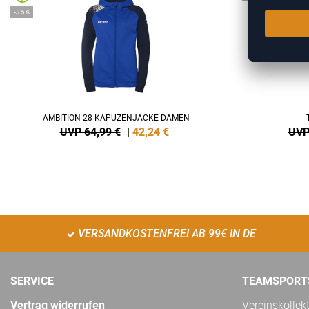
-35%
AMBITION 28 KAPUZENJACKE DAMEN
UVP 64,99 €
|
42,24
€
UVP
VERSANDKOSTENFREI AB 99€ IN DE
SERVICE
TEAMSPORT
Vertrag widerrufen
Vereinskollek