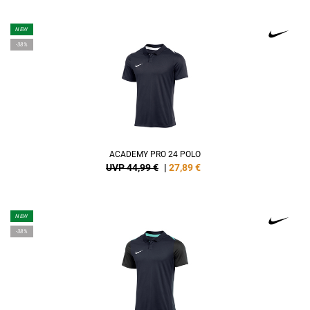
NEW
-38%
ACADEMY PRO 24 POLO
UVP 44,99 €
|
27,89
€
NEW
-38%