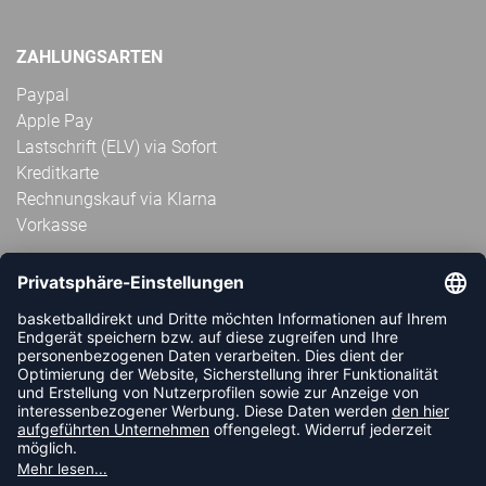
ZAHLUNGSARTEN
Paypal
Apple Pay
Lastschrift (ELV) via Sofort
Kreditkarte
Rechnungskauf via Klarna
Vorkasse
ABONNIERE JETZT DEN KOSTENLOSEN
HANDBALLDIREKT-NEWSLETTER UND VERPASSE KEINE
NEUIGKEIT ODER AKTION MEHR.
JETZT ANMELDEN
FOLLOW US