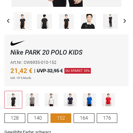
Nike PARK 20 POLO KIDS
Art.Nr.: CW6935-010-152
21,42
€
|
UVP 32,95 €
DU SPARST 35%
inkl. 19 % MwSt.
128
140
152
164
176
Gewählte Farbe: schwarz