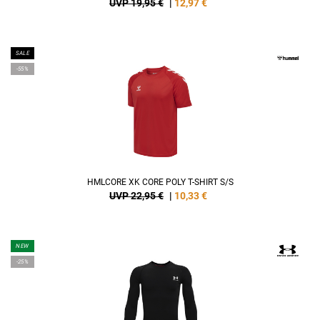
UVP 19,95 €
|
12,97
€
SALE
-55%
HMLCORE XK CORE POLY T-SHIRT S/S
UVP 22,95 €
|
10,33
€
NEW
-25%