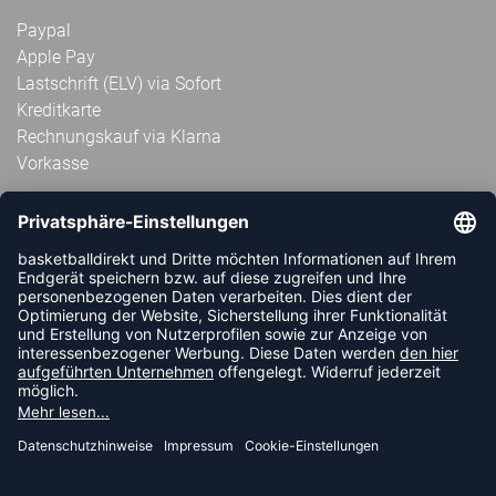
Paypal
Apple Pay
Lastschrift (ELV) via Sofort
Kreditkarte
Rechnungskauf via Klarna
Vorkasse
ABONNIERE JETZT DEN KOSTENLOSEN
HANDBALLDIREKT-NEWSLETTER UND VERPASSE KEINE
NEUIGKEIT ODER AKTION MEHR.
JETZT ANMELDEN
FOLLOW US