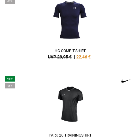
-25%
HG COMP T-SHIRT
UVP 29,95 €
|
22,46
€
NEW
-35%
PARK 26 TRAININGSHIRT