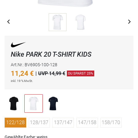
Nike PARK 20 T-SHIRT KIDS
Art.Nr.: BV6905-100-128
11,24
€
|
UVP 14,99 €
DU SPARST 25%
inkl. 19 % MwSt.
122/128
128/137
137/147
147/158
158/170
Gewählte Farbe: weiss