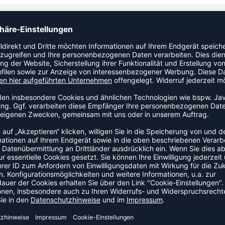
. Dieses Modell ist speziell für Kinder ausgelegt. Ein
rein. Das Modell ist Teil der Nike Park-Kollektion.
ZULETZT ANGESEHEN
HR AUS DER KATEGORIE T-SHI
SALE
-55%