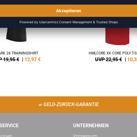
ARK 26 TRAININGSHIRT
HMLCORE XK CORE POLY T-S
 19,95 €
|
12,97
€
UVP 22,95 €
|
10,3
GELD-ZURÜCK-GARANTIE
SERVICE
UNTERNEHMEN
tionen
Impressum