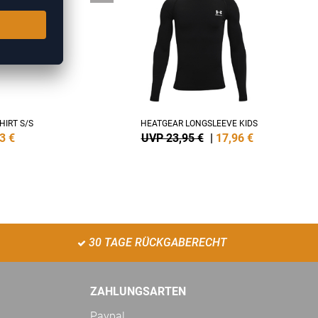
HIRT S/S
HEATGEAR LONGSLEEVE KIDS
3
€
UVP 23,95 €
|
17,96
€
30 TAGE RÜCKGABERECHT
ZAHLUNGSARTEN
Paypal