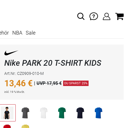
ehör
NBA
Sale
Nike PARK 20 T-SHIRT KIDS
Art.Nr.: CZ0909-010-M
13,46
€
|
UVP 17,95 €
DU SPARST 25%
inkl. 19 % MwSt.