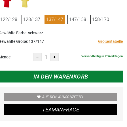
122/128
128/137
137/147
147/158
158/170
Gewählte Farbe: schwarz
Gewählte Größe:
137/147
Größentabelle
Versandfertig in 2 Werktagen
Menge
IN DEN WARENKORB
AUF DEN WUNSCHZETTEL
TEAMANFRAGE