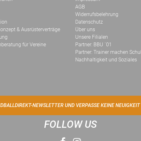
AGB
Widerrufsbelehrung
tion
Datenschutz
onzept & Ausrüsterverträge
Über uns
kung
Unsere Filialen
hberatung für Vereine
Partner: BBU ´01
Partner: Trainer machen Schu
Nachhaltigkeit und Soziales
DBALLDIREKT-NEWSLETTER UND VERPASSE KEINE NEUIGKEIT
FOLLOW US