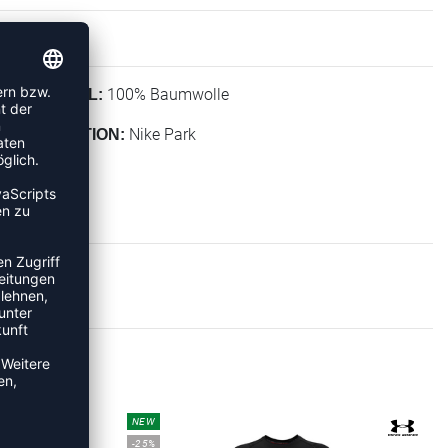
100% Baumwolle
MATERIAL:
Nike Park
KOLLEKTION:
RTS
NEW
-25%