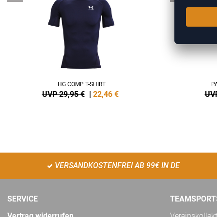
HG COMP T-SHIRT
P
UVP 29,95 €
|
22,46
€
UVP
VERSANDKOSTENFREI AB 99€ IN DE
SERVICE
TEAMSPORT
Vertrag widerrufen
Vereinskollek