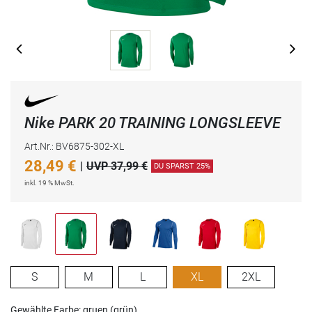
Nike PARK 20 TRAINING LONGSLEEVE
Art.Nr.: BV6875-302-XL
28,49
€
|
UVP 37,99 €
DU SPARST 25%
inkl. 19 % MwSt.
S
M
L
XL
2XL
Gewählte Farbe: gruen (grün)