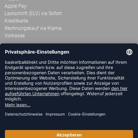
Apple Pay
Lastschrift (ELV) via Sofort
Kreditkarte
Rechnungskauf via Klarna
Vorkasse
ABONNIERE JETZT DEN KOSTENLOSEN
HANDBALLDIREKT-NEWSLETTER UND VERPASSE KEINE
NEUIGKEIT ODER AKTION MEHR.
JETZT ANMELDEN
FOLLOW US