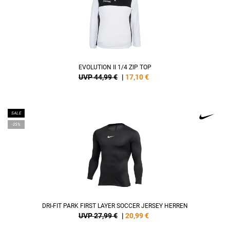
EVOLUTION II 1/4 ZIP TOP
UVP 44,99 €
|
17,10
€
SALE
-25%
DRI-FIT PARK FIRST LAYER SOCCER JERSEY HERREN
UVP 27,99 €
|
20,99
€