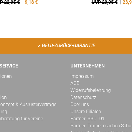
P 22,95 €
|
9,18
€
UVP 29,95 €
|
23,9
GELD-ZURÜCK-GARANTIE
SERVICE
UNTERNEHMEN
tionen
Impressum
AGB
Widerrufsbelehrung
tion
Datenschutz
onzept & Ausrüsterverträge
Über uns
kung
Unsere Filialen
hberatung für Vereine
Partner: BBU ´01
Partner: Trainer machen Schu