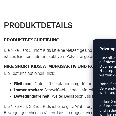
PRODUKTDETAILS
PRODUKTBESCHREIBUNG:
Die Nike Park 3 Short Kids ist eine vielseitige und bequeme Tr
ist aus leichtem, atmungsaktivem Polyester gefertigt, ideal für 
NIKE SHORT KIDS: ATMUNGSAKTIV UND KOMFORTAB
Die Features auf einen Blick:
Bleib cool:
Gute Luftzirkulation sorgt für angenehme Fri
Immer trocken:
Schweißableitendes Material hält dich t
Bewegungsfreiheit:
Weiter Beinabschluss für uneinge
Die Nike Park 3 Short Kids ist eine gute Wahl für junge Sportl
Bewegungsfreiheit schätzen. Die atmungsaktiven Eigenschaft