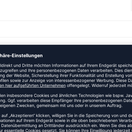
ainingsshort für Kinder. Sie bietet eine schmale Passform und
sportliche Aktivitäten.
EL
sche.
rocken.
schränkte Bewegungen.
er, die beim Training oder im Match Komfort und
en und der bequeme Sitz machen sie zu einem verlässlichen