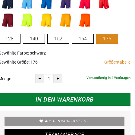
128
140
152
164
176
Gewählte Farbe: schwarz
Gewählte Größe:
176
Größentabelle
Versandfertig in 2 Werktagen
Menge
IN DEN WARENKORB
AUF DEN WUNSCHZETTEL
TEAMANFRAGE