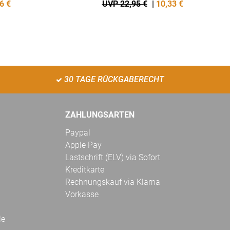
6
€
UVP 22,95 €
|
10,33
€
30 TAGE RÜCKGABERECHT
ZAHLUNGSARTEN
Paypal
Apple Pay
Lastschrift (ELV) via Sofort
Kreditkarte
Rechnungskauf via Klarna
Vorkasse
le