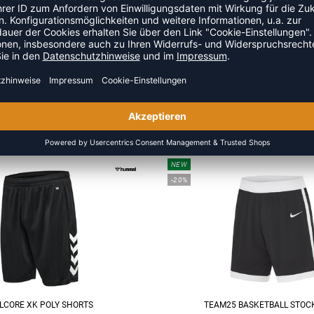
!
ZULETZT ANGESEHEN
S DER KATEGORIE BASKETBA
NEW
-20%
LCORE XK POLY SHORTS
TEAM25 BASKETBALL STOC