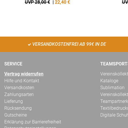
UVP 28,00 €
|
22,40
€
UV
VERSANDKOSTENFREI AB 99€ IN DE
SERVICE
TEAMSPORT
Vertrag widerrufen
Vereinskollek
Hilfe und Kontakt
Kataloge
Versandkosten
Sublimation
Zahlungsarten
Vereinskollek
Lieferung
Teampartnerk
Rücksendung
Textilbedruc
Gutscheine
Digitale Schu
Erklärung zur Barrierefreiheit