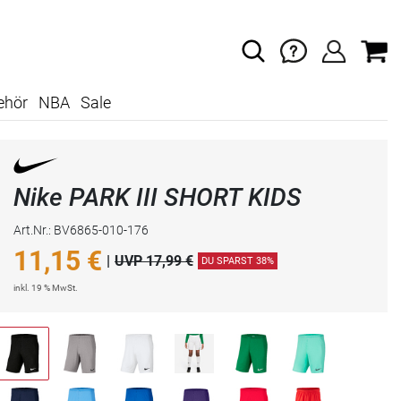
ehör
NBA
Sale
Nike PARK III SHORT KIDS
Art.Nr.: BV6865-010-176
11,15
€
|
UVP 17,99 €
DU SPARST 38%
inkl. 19 % MwSt.