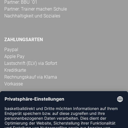
Partner: BBU ´01
Partner: Trainer machen Schule
Nachhaltigkeit und Soziales
ZAHLUNGSARTEN
Paypal
Apple Pay
Lastschrift (ELV) via Sofort
Kreditkarte
Rechnungskauf via Klarna
Vorkasse
ABONNIERE JETZT DEN KOSTENLOSEN
HANDBALLDIREKT-NEWSLETTER UND VERPASSE KEINE
NEUIGKEIT ODER AKTION MEHR.
JETZT ANMELDEN