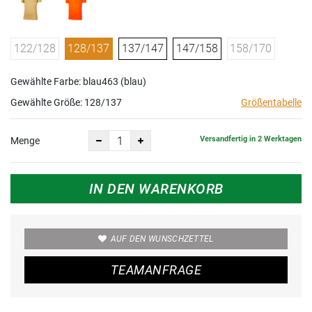
122/128
128/137
137/147
147/158
158/170
Gewählte Farbe: blau463 (blau)
Gewählte Größe:
128/137
Größentabelle
Versandfertig in 2 Werktagen
Menge
IN DEN WARENKORB
AUF DEN WUNSCHZETTEL
TEAMANFRAGE