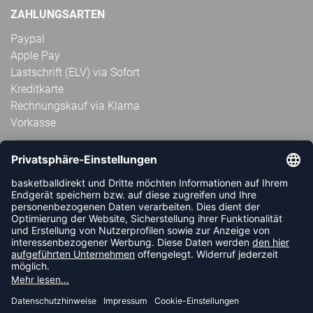
ZAHLUNGSARTEN
Paypal
Apple Pay
Lastschrift (ELV) via Sofort
Kreditkarte
Rechnungskauf via Klarna
Vorkasse
ABONNIERE JETZT DEN KOSTENLOSEN
HANDBALLDIREKT-NEWSLETTER UND VERPASSE KEINE
NEUIGKEIT ODER AKTION MEHR.
JETZT ANMELDEN
FOLLOW US