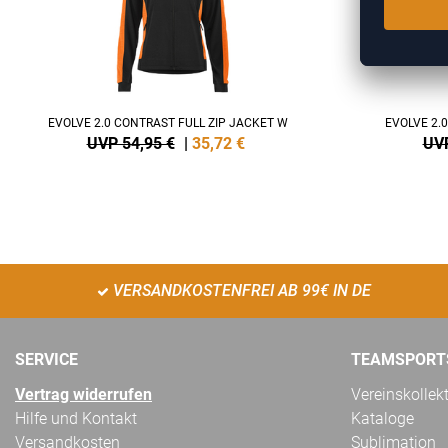
EVOLVE 2.0 CONTRAST FULL ZIP JACKET W
EVOLVE 2.
UVP 54,95 €
|
35,72
€
UVP
VERSANDKOSTENFREI AB 99€ IN DE
SERVICE
TEAMSPORT
Vertrag widerrufen
Vereinskollek
Hilfe und Kontakt
Kataloge
Versandkosten
Sublimation