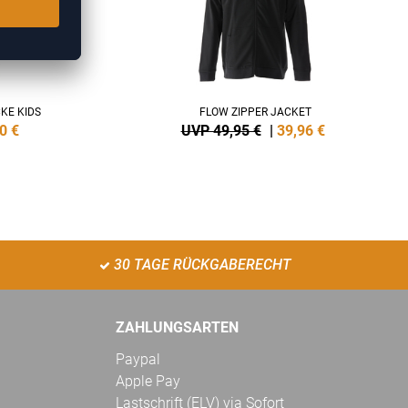
KE KIDS
FLOW ZIPPER JACKET
0
€
UVP 49,95 €
|
39,96
€
30 TAGE RÜCKGABERECHT
ZAHLUNGSARTEN
Paypal
Apple Pay
Lastschrift (ELV) via Sofort