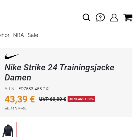
ehör
NBA
Sale
Nike Strike 24 Trainingsjacke
Damen
Art.Nr.: FD7583-455-2XL
43,39
€
|
UVP 69,99 €
DU SPARST 38%
inkl. 19 % MwSt.