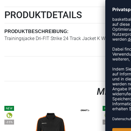
PRODUKTDETAILS
PRODUKTBESCHREIBUNG:
Trainingsjacke Dri-FIT Strike 24 Track Jacket K Women's Socce
MEHR A
NEW
NEW
-35%
-35%