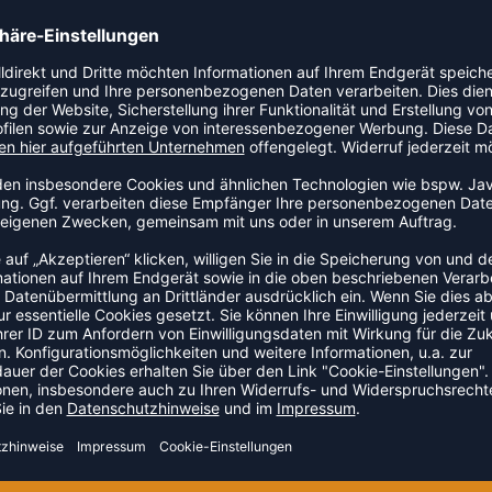
r Jacket (Stock) vom US-Sportartikelhersteller Nike.
ZULETZT ANGESEHEN
US DER KATEGORIE TRAINING
NEW
-38%