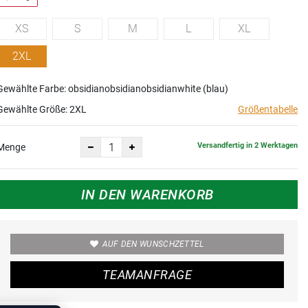
XS
S
M
L
XL
2XL
Gewählte Farbe: obsidianobsidianobsidianwhite (blau)
Gewählte Größe:
2XL
Größentabelle
Versandfertig in 2 Werktagen
Menge
IN DEN WARENKORB
AUF DEN WUNSCHZETTEL
TEAMANFRAGE