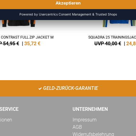
0 CONTRAST FULL ZIP JACKET M
SQUADRA 25 TRAININGSJAC
 54,95 €
|
35,72
€
UVP 40,00 €
|
24,8
GELD-ZURÜCK-GARANTIE
SERVICE
UNTERNEHMEN
tionen
Impressum
AGB
Widerrufsbelehrung