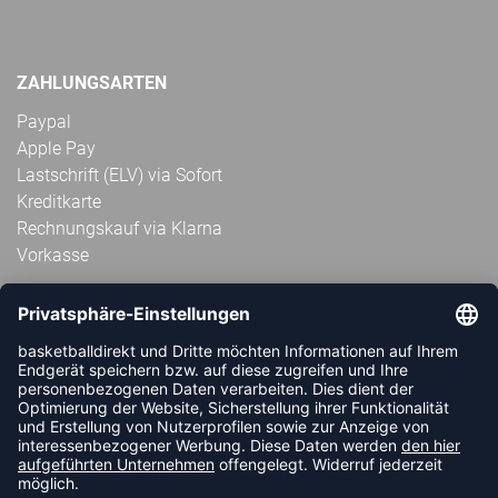
ZAHLUNGSARTEN
Paypal
Apple Pay
Lastschrift (ELV) via Sofort
Kreditkarte
Rechnungskauf via Klarna
Vorkasse
ABONNIERE JETZT DEN KOSTENLOSEN
HANDBALLDIREKT-NEWSLETTER UND VERPASSE KEINE
NEUIGKEIT ODER AKTION MEHR.
JETZT ANMELDEN
FOLLOW US