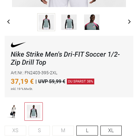
Nike Strike Men's Dri-FIT Soccer 1/2-
Zip Drill Top
Art.Nr.: FN2403-395-2XL
37,19
€
|
UVP 59,99 €
DU SPARST 38%
inkl. 19 % MwSt.
XS
S
M
L
XL