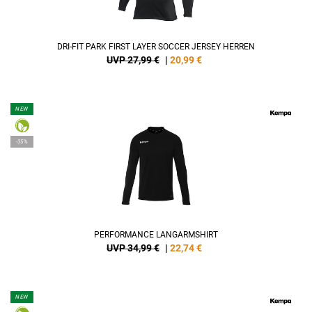
DRI-FIT PARK FIRST LAYER SOCCER JERSEY HERREN
UVP 27,99 €
|
20,99
€
NEW
-35%
PERFORMANCE LANGARMSHIRT
UVP 34,99 €
|
22,74
€
NEW