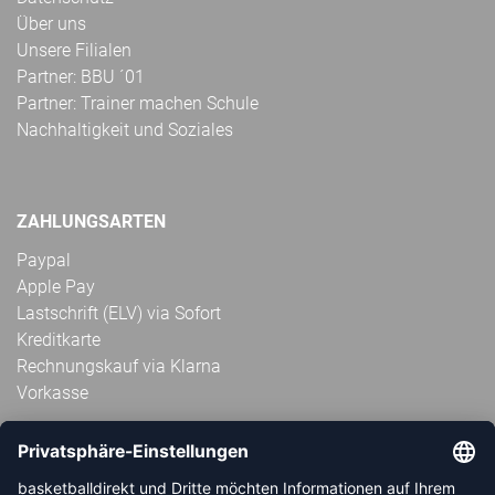
Über uns
Unsere Filialen
Partner: BBU ´01
Partner: Trainer machen Schule
Nachhaltigkeit und Soziales
ZAHLUNGSARTEN
Paypal
Apple Pay
Lastschrift (ELV) via Sofort
Kreditkarte
Rechnungskauf via Klarna
Vorkasse
ABONNIERE JETZT DEN KOSTENLOSEN
HANDBALLDIREKT-NEWSLETTER UND VERPASSE KEINE