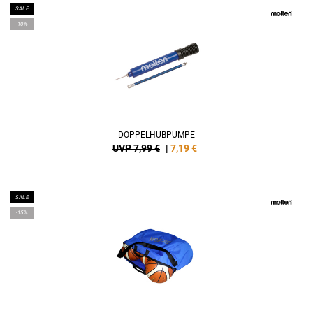
SALE
-10%
DOPPELHUBPUMPE
UVP 7,99 €
|
7,19
€
SALE
-15%