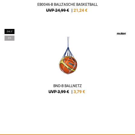
EB0046-B BALLTASCHE BASKETBALL
UVP 24,99 €
|
21,24
€
SALE
-5%
BND-B BALLNETZ
UVP 3,99 €
|
3,79
€