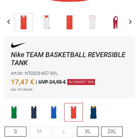
Nike TEAM BASKETBALL REVERSIBLE
TANK
Art.Nr.: NT0203-657-3XL
17,47
€
|
UVP 24,95 €
DU SPARST 30%
inkl. 19 % MwSt.
S
M
L
XL
2XL