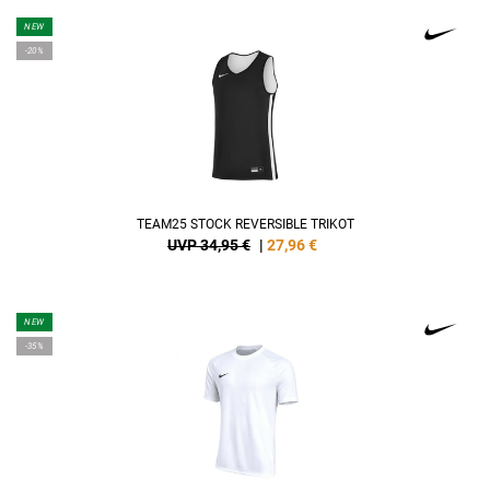
NEW
-20%
TEAM25 STOCK REVERSIBLE TRIKOT
UVP 34,95 €
|
27,96
€
NEW
-35%