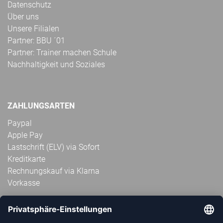
Datenschutz
Über uns
Unsere Filialen
Partner: BBU ´01
Partner: Trainer machen Schule
Nachhaltigkeit und Soziales
ZAHLUNGSARTEN
Paypal
Apple Pay
Lastschrift (ELV) via Sofort
Kreditkarte
Rechnungskauf via Klarna
Vorkasse
ABONNIERE JETZT DEN KOSTENLOSEN