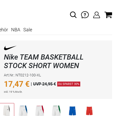
ehör
NBA
Sale
Nike TEAM BASKETBALL
STOCK SHORT WOMEN
Art.Nr.: NT0212-100-XL
17,47
€
|
UVP 24,95 €
DU SPARST 30%
inkl. 19 % MwSt.