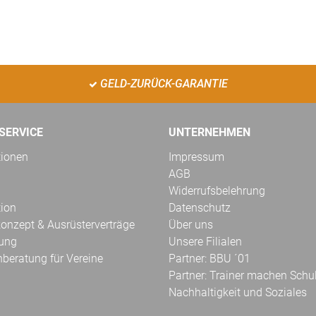
GELD-ZURÜCK-GARANTIE
SERVICE
UNTERNEHMEN
tionen
Impressum
AGB
Widerrufsbelehrung
tion
Datenschutz
onzept & Ausrüsterverträge
Über uns
kung
Unsere Filialen
hberatung für Vereine
Partner: BBU ´01
Partner: Trainer machen Schu
Nachhaltigkeit und Soziales