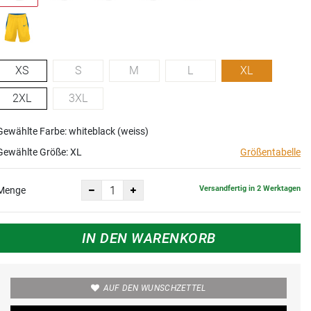
XS
S
M
L
XL
2XL
3XL
Gewählte Farbe: whiteblack (weiss)
Gewählte Größe:
XL
Größentabelle
Versandfertig in 2 Werktagen
Menge
IN DEN WARENKORB
AUF DEN WUNSCHZETTEL