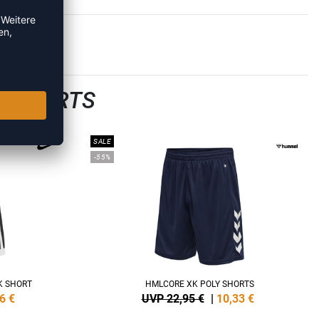
LLSHORTS
SALE
-55%
K SHORT
HMLCORE XK POLY SHORTS
6
€
UVP 22,95 €
|
10,33
€