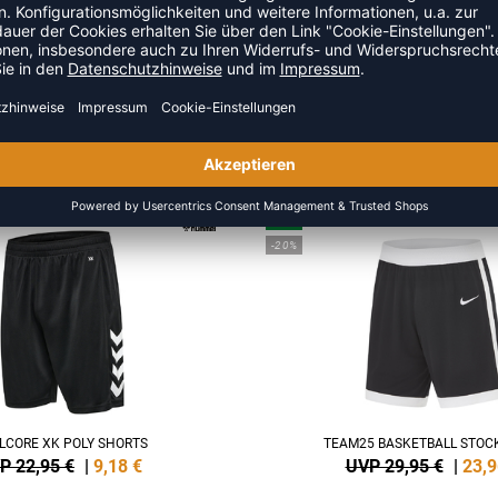
ZULETZT ANGESEHEN
S DER KATEGORIE BASKETBA
NEW
-20%
LCORE XK POLY SHORTS
TEAM25 BASKETBALL STOC
P 22,95 €
|
9,18
€
UVP 29,95 €
|
23,9