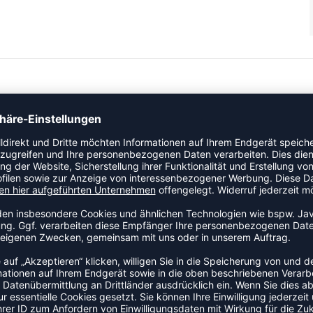
ainingseinheiten auf dem Court. Die Nike-Dry FIT Technologie
ommen.
rte Passform