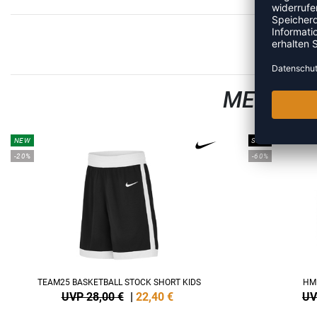
MEHR AU
NEW
SALE
-20%
-60%
TEAM25 BASKETBALL STOCK SHORT KIDS
HM
UVP 28,00 €
|
22,40
€
UV