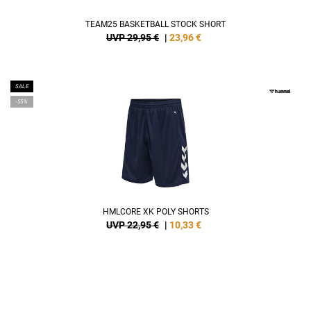
TEAM25 BASKETBALL STOCK SHORT
UVP 29,95 €
|
23,96
€
SALE
-55%
HMLCORE XK POLY SHORTS
UVP 22,95 €
|
10,33
€