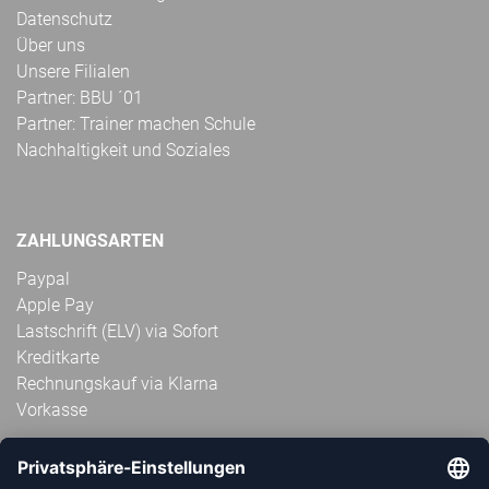
Datenschutz
Über uns
Unsere Filialen
Partner: BBU ´01
Partner: Trainer machen Schule
Nachhaltigkeit und Soziales
ZAHLUNGSARTEN
Paypal
Apple Pay
Lastschrift (ELV) via Sofort
Kreditkarte
Rechnungskauf via Klarna
Vorkasse
ABONNIERE JETZT DEN KOSTENLOSEN