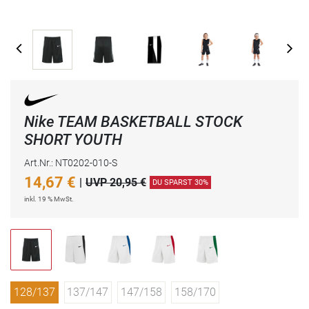
Nike TEAM BASKETBALL STOCK
SHORT YOUTH
Art.Nr.: NT0202-010-S
14,67
€
|
UVP 20,95 €
DU SPARST 30%
inkl. 19 % MwSt.
128/137
137/147
147/158
158/170