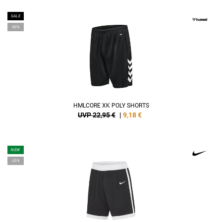
SALE
-60%
HMLCORE XK POLY SHORTS
UVP 22,95 €
|
9,18
€
NEW
-20%