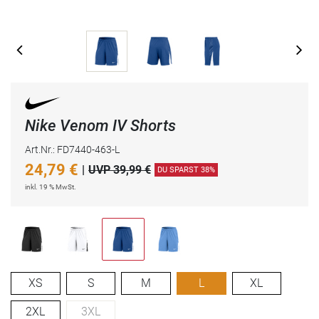
Nike Venom IV Shorts
Art.Nr.: FD7440-463-L
24,79
€
|
UVP 39,99 €
DU SPARST 38%
inkl. 19 % MwSt.
XS
S
M
L
XL
2XL
3XL