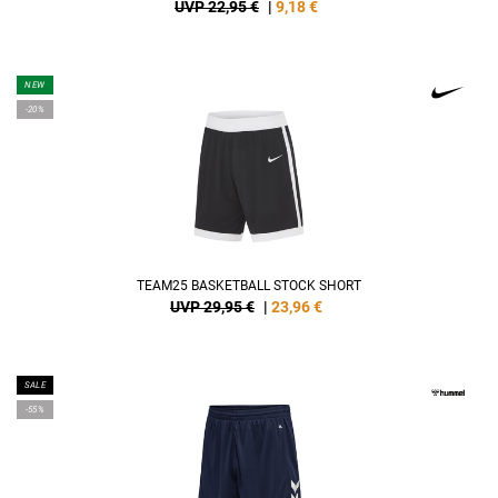
UVP 22,95 €
|
9,18
€
NEW
-20%
TEAM25 BASKETBALL STOCK SHORT
UVP 29,95 €
|
23,96
€
SALE
-55%