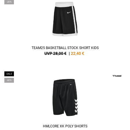
-20%
TEAM25 BASKETBALL STOCK SHORT KIDS
UVP 28,00 €
|
22,40
€
SALE
-60%
HMLCORE XK POLY SHORTS