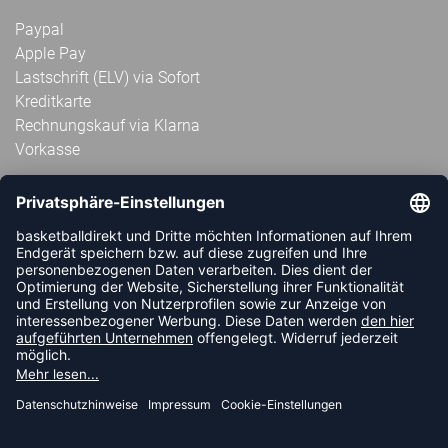
Paypal
Apple Pay
Lastschrift (ELV) via Sofort
Kreditkarte
Rechnungskauf via Klarna
Vorkasse
ABONNIERE JETZT DEN KOSTENLOSEN
HANDBALLDIREKT-NEWSLETTER UND VERPASSE KEINE
NEUIGKEIT ODER AKTION MEHR.
JETZT ANMELDEN
FOLLOW US