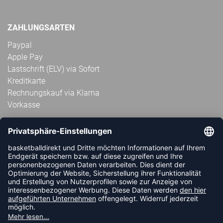
ZAHLUNGSARTEN
Paypal
Apple Pay
Lastschrift (ELV) via Sofort
Kreditkarte
Rechnungskauf via Klarna
Vorkasse
ABONNIERE JETZT DEN KOSTENLOSEN
HANDBALLDIREKT-NEWSLETTER UND VERPASSE KEINE
NEUIGKEIT ODER AKTION MEHR.
JETZT ANMELDEN
FOLLOW US