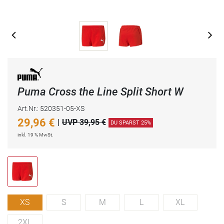
Puma Cross the Line Split Short W
Art.Nr.: 520351-05-XS
29,96
€
|
UVP 39,95 €
DU SPARST 25%
inkl. 19 % MwSt.
XS
S
M
L
XL
2XL