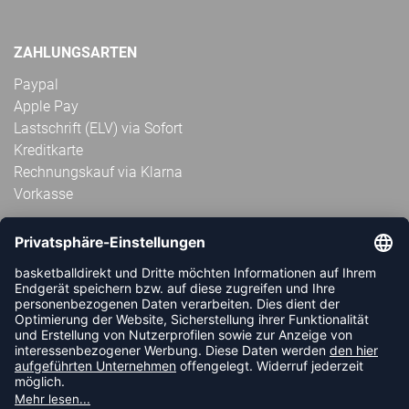
ZAHLUNGSARTEN
Paypal
Apple Pay
Lastschrift (ELV) via Sofort
Kreditkarte
Rechnungskauf via Klarna
Vorkasse
ABONNIERE JETZT DEN KOSTENLOSEN
HANDBALLDIREKT-NEWSLETTER UND VERPASSE KEINE
NEUIGKEIT ODER AKTION MEHR.
JETZT ANMELDEN
FOLLOW US