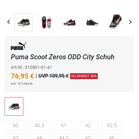
Puma Scoot Zeros ODD City Schuh
Art.Nr.: 310901-01-41
76,95
€
|
UVP 109,95 €
DU SPARST 30%
inkl. 19 % MwSt.
40
40.5
41
42
42.5
43
44
44.5
45
46