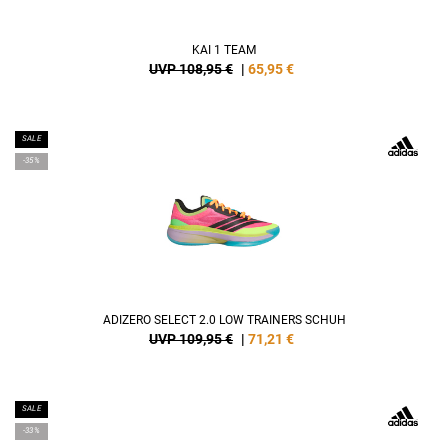
KAI 1 TEAM
UVP 108,95 €
|
65,95
€
SALE
-35%
ADIZERO SELECT 2.0 LOW TRAINERS SCHUH
UVP 109,95 €
|
71,21
€
SALE
-33%