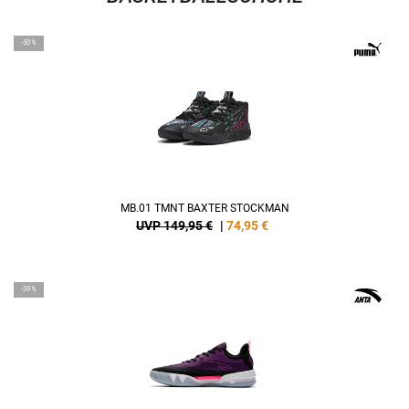
-50%
MB.01 TMNT BAXTER STOCKMAN
UVP 149,95 €
|
74,95
€
-39%