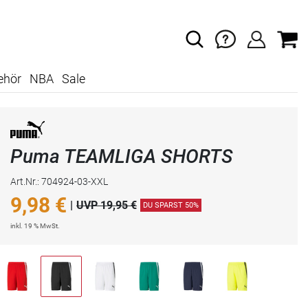
ehör
NBA
Sale
Puma TEAMLIGA SHORTS
Art.Nr.: 704924-03-XXL
9,98
€
|
UVP 19,95 €
DU SPARST 50%
inkl. 19 % MwSt.