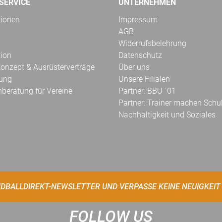
SERVICE
UNTERNEHMEN
tionen
Impressum
AGB
Widerrufsbelehrung
tion
Datenschutz
onzept & Ausrüsterverträge
Über uns
kung
Unsere Filialen
hberatung für Vereine
Partner: BBU ´01
Partner: Trainer machen Schu
Nachhaltigkeit und Soziales
DBALLDIREKT-NEWSLETTER UND VERPASSE KEINE NEUIGKEIT
FOLLOW US