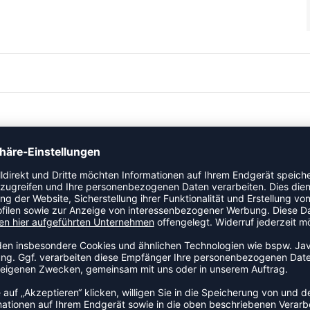
 und sorgt für frischen Wind auf und neben dem Platz. Mit
lität bietet dieser Schuh eine niedrige Schuhsilhouette, aber
le sorgt für zusätzlichen Halt, während die Seitenwand und
et wird, um zusätzliche Stabilität zu gewährleisten. Er hat