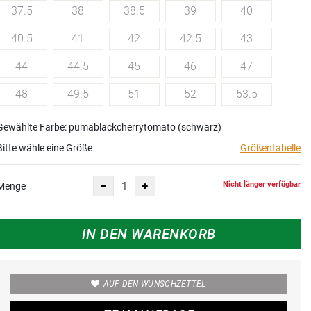
37.5
38
38.5
39
40
40.5
41
42
42.5
43
44
44.5
45
46
47
48
49.5
51
52
53.5
Gewählte Farbe: pumablackcherrytomato (schwarz)
Bitte wähle eine Größe
Größentabelle
Nicht länger verfügbar
Menge
IN DEN WARENKORB
AUF DEN WUNSCHZETTEL