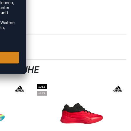
LLSCHUHE
SALE
-33%