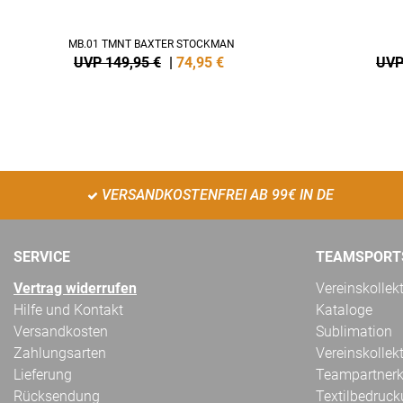
MB.01 TMNT BAXTER STOCKMAN
UVP 149,95 €
|
74,95
€
UVP
VERSANDKOSTENFREI AB 99€ IN DE
SERVICE
TEAMSPORT
Vertrag widerrufen
Vereinskollek
Hilfe und Kontakt
Kataloge
Versandkosten
Sublimation
Zahlungsarten
Vereinskollek
Lieferung
Teampartnerk
Rücksendung
Textilbedruc