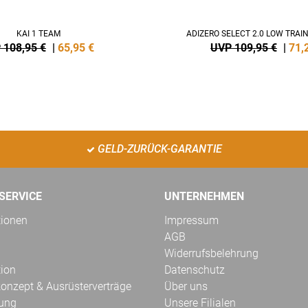
KAI 1 TEAM
ADIZERO SELECT 2.0 LOW TRAI
 108,95 €
|
65,95
€
UVP 109,95 €
|
71,
GELD-ZURÜCK-GARANTIE
SERVICE
UNTERNEHMEN
tionen
Impressum
AGB
Widerrufsbelehrung
tion
Datenschutz
onzept & Ausrüsterverträge
Über uns
kung
Unsere Filialen