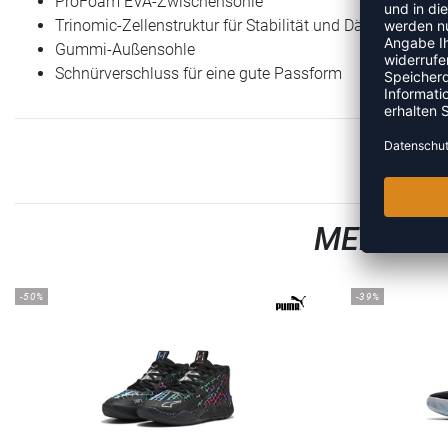
ProFoam EVA-Zwischensohle
Trinomic-Zellenstruktur für Stabilität und Dämpfung
Gummi-Außensohle
Schnürverschluss für eine gute Passform
MEHR AU
-50%
-39%