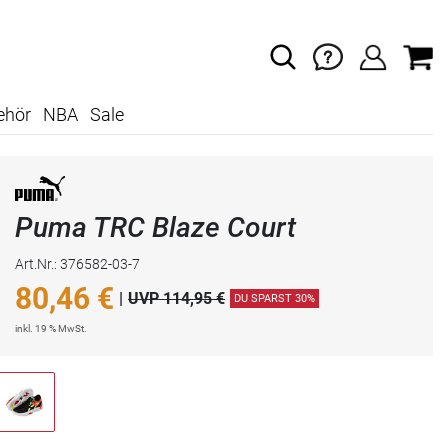
ehör
NBA
Sale
Puma TRC Blaze Court
Art.Nr.: 376582-03-7
80,46
€
|
UVP 114,95 €
DU SPARST 30%
inkl. 19 % MwSt.