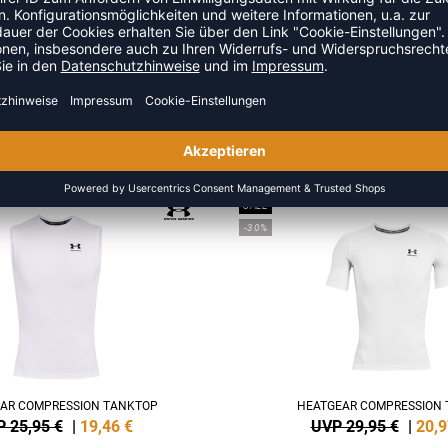
ZULETZT ANGESEHEN
S DER KATEGORIE SPORTUNT
SALE
-30%
AR COMPRESSION TANKTOP
HEATGEAR COMPRESSION T
 25,95 €
|
19,46
€
UVP 29,95 €
|
20,9