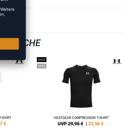
ERWÄSCHE
SALE
-20%
-SHIRT
HEATGEAR COMPRESSION T-SHIRT
7
€
UVP 29,95 €
|
23,96
€