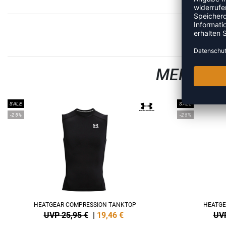
MEHR AU
SALE
SALE
-25%
-25%
HEATGEAR COMPRESSION TANKTOP
HEATGE
UVP 25,95 €
|
19,46
€
UVP