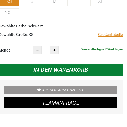
XS
S
M
L
XL
2XL
Gewählte Farbe: schwarz
Gewählte Größe:
XS
Größentabelle
Versandfertig in 7 Werktagen
Menge
IN DEN WARENKORB
AUF DEN WUNSCHZETTEL
TEAMANFRAGE