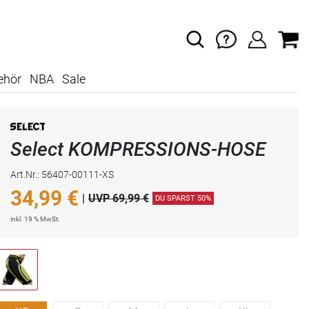
ehör
NBA
Sale
Select KOMPRESSIONS-HOSE
Art.Nr.: 56407-00111-XS
34,99
€
|
UVP 69,99 €
DU SPARST 50%
inkl. 19 % MwSt.