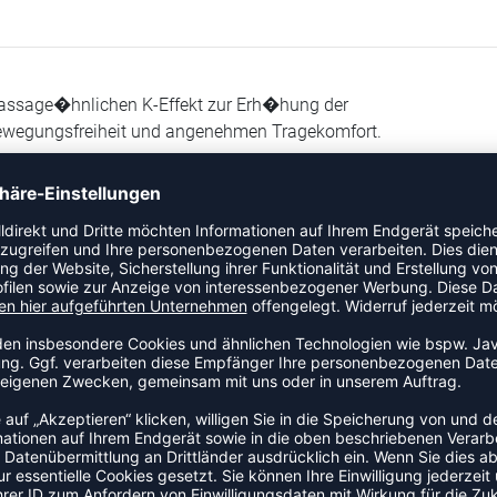
n massage�hnlichen K-Effekt zur Erh�hung der
r Bewegungsfreiheit und angenehmen Tragekomfort.
n massage�hnlichen K-Effekt zur Erh�hung der
und angenehmen Tragekomfort.