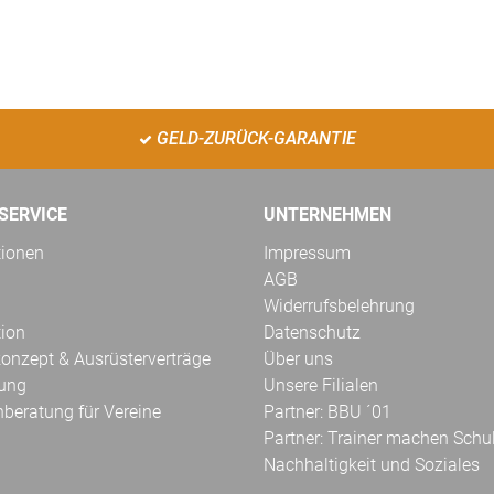
GELD-ZURÜCK-GARANTIE
SERVICE
UNTERNEHMEN
tionen
Impressum
AGB
Widerrufsbelehrung
tion
Datenschutz
onzept & Ausrüsterverträge
Über uns
kung
Unsere Filialen
hberatung für Vereine
Partner: BBU ´01
Partner: Trainer machen Schu
Nachhaltigkeit und Soziales