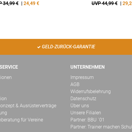
 34,99 €
|
24,49
€
UVP 44,99 €
|
29,2
GELD-ZURÜCK-GARANTIE
SERVICE
UNTERNEHMEN
tionen
Impressum
AGB
Widerrufsbelehrung
tion
Datenschutz
onzept & Ausrüsterverträge
Über uns
kung
Unsere Filialen
hberatung für Vereine
Partner: BBU ´01
Partner: Trainer machen Schu