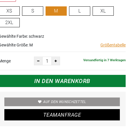
XS
S
M
L
XL
2XL
Gewählte Farbe: schwarz
Gewählte Größe:
M
Größentabelle
Versandfertig in 7 Werktagen
Menge
IN DEN WARENKORB
AUF DEN WUNSCHZETTEL
TEAMANFRAGE