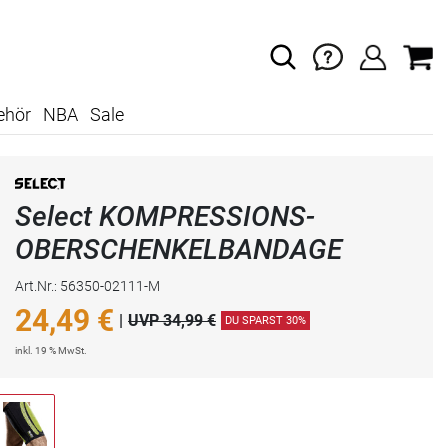
ehör
NBA
Sale
Select KOMPRESSIONS-
OBERSCHENKELBANDAGE
Art.Nr.: 56350-02111-M
24,49
€
|
UVP 34,99 €
DU SPARST 30%
inkl. 19 % MwSt.