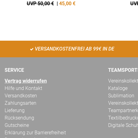
UVP 50,00 €
|
45,00
€
UVP
VERSANDKOSTENFREI AB 99€ IN DE
SERVICE
TEAMSPORT
Vertrag widerrufen
Vereinskollek
Hilfe und Kontakt
Kataloge
Versandkosten
Sublimation
Zahlungsarten
Vereinskollek
Lieferung
Teampartnerk
Rücksendung
Textilbedruc
Gutscheine
Digitale Schu
Erklärung zur Barrierefreiheit