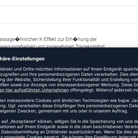
n massage�hnlichen K-Effekt zur Erh�hung der
r Bewegungsfreiheit und angenehmen Tragekomfort.
n massage�hnlichen K-Effekt zur Erh�hung der
und angenehmen Tragekomfort.