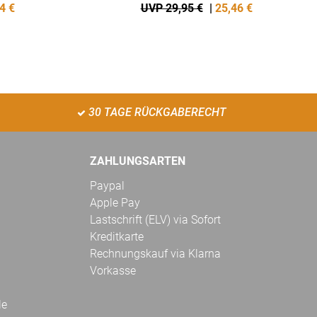
4
€
UVP 29,95 €
|
25,46
€
30 TAGE RÜCKGABERECHT
ZAHLUNGSARTEN
Paypal
Apple Pay
Lastschrift (ELV) via Sofort
Kreditkarte
Rechnungskauf via Klarna
Vorkasse
le