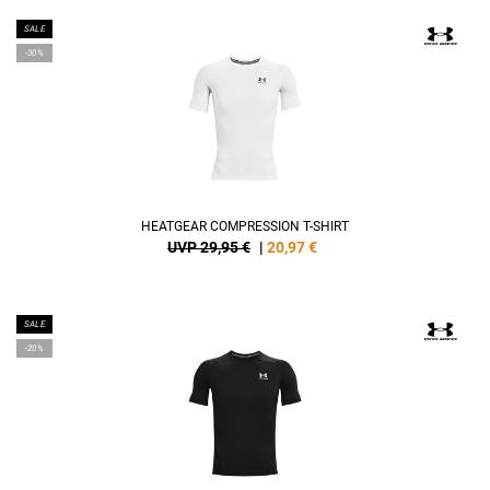
SALE
-30%
HEATGEAR COMPRESSION T-SHIRT
UVP 29,95 €
|
20,97
€
SALE
-20%