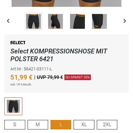
Select KOMPRESSIONSHOSE MIT
POLSTER 6421
Art.Nr.: 56421-03111-L
51,99
€
|
UVP 79,99 €
DU SPARST 35%
inkl. 19 % MwSt.
S
M
L
XL
2XL