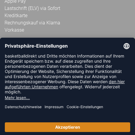
Apple Pay
Lastschrift (ELV) via Sofort
Kreditkarte
Rechnungskauf via Klarna
Vorkasse
ABONNIERE JETZT DEN KOSTENLOSEN
HANDBALLDIREKT-NEWSLETTER UND VERPASSE KEINE
NEUIGKEIT ODER AKTION MEHR.
JETZT ANMELDEN
FOLLOW US
© 2026 Ballsportdirekt.de GmbH und Co. KG