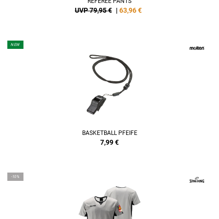
REFEREE PANTS
UVP 79,95 €
|
63,96
€
NEW
BASKETBALL PFEIFE
7,99
€
-10%