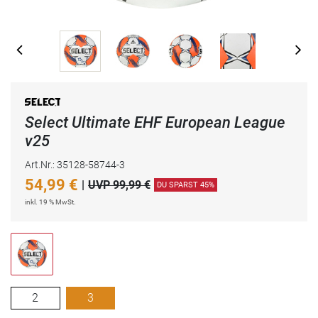
Select Ultimate EHF European League
v25
Art.Nr.: 35128-58744-3
54,99
€
|
UVP 99,99 €
DU SPARST 45%
inkl. 19 % MwSt.
2
3