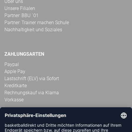
Über uns
Unsere Filialen
Partner: BBU ´01
Partner: Trainer machen Schule
Nachhaltigkeit und Soziales
ZAHLUNGSARTEN
Paypal
Apple Pay
Lastschrift (ELV) via Sofort
Kreditkarte
Rechnungskauf via Klarna
Vorkasse
ABONNIERE JETZT DEN KOSTENLOSEN
HANDBALLDIREKT-NEWSLETTER UND VERPASSE KEINE