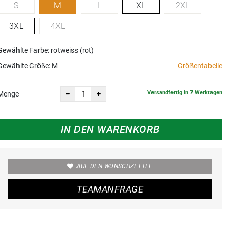
S
M
L
XL
2XL
3XL
4XL
Gewählte Farbe: rotweiss (rot)
Gewählte Größe:
M
Größentabelle
Versandfertig in 7 Werktagen
Menge
IN DEN WARENKORB
AUF DEN WUNSCHZETTEL
TEAMANFRAGE