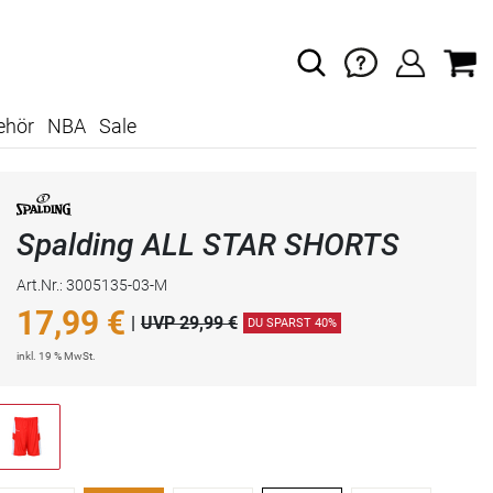
ehör
NBA
Sale
Spalding ALL STAR SHORTS
Art.Nr.: 3005135-03-M
17,99
€
|
UVP 29,99 €
DU SPARST 40%
inkl. 19 % MwSt.