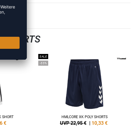
LLSHORTS
SALE
-55%
K SHORT
HMLCORE XK POLY SHORTS
6
€
UVP 22,95 €
|
10,33
€