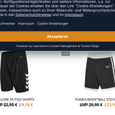
ZULETZT ANGESEHEN
S DER KATEGORIE BASKETBA
NEW
-20%
LCORE XK POLY SHORTS
TEAM25 BASKETBALL STOC
P 22,95 €
|
9,18
€
UVP 29,95 €
|
23,9