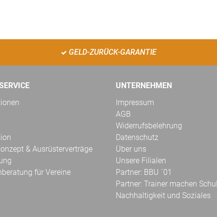
GELD-ZURÜCK-GARANTIE
SERVICE
UNTERNEHMEN
tionen
Impressum
AGB
Widerrufsbelehrung
tion
Datenschutz
onzept & Ausrüsterverträge
Über uns
kung
Unsere Filialen
hberatung für Vereine
Partner: BBU ´01
Partner: Trainer machen Schu
Nachhaltigkeit und Soziales