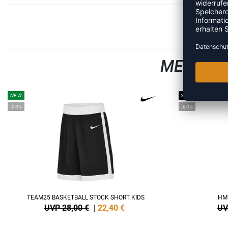
MEHR AU
NEW
SALE
-20%
-60%
TEAM25 BASKETBALL STOCK SHORT KIDS
HM
UVP 28,00 €
|
22,40
€
UV