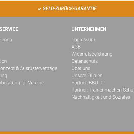
GELD-ZURÜCK-GARANTIE
SERVICE
UNTERNEHMEN
tionen
Impressum
AGB
Widerrufsbelehrung
tion
Datenschutz
onzept & Ausrüsterverträge
Über uns
kung
Unsere Filialen
hberatung für Vereine
Partner: BBU ´01
Partner: Trainer machen Schu
Nachhaltigkeit und Soziales