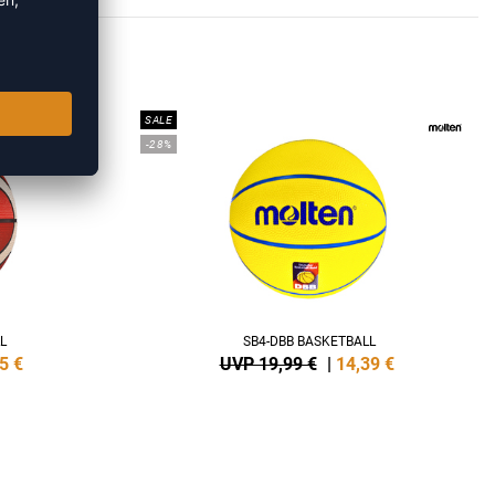
BÄLLE
SALE
-28%
L
SB4-DBB BASKETBALL
5
€
UVP 19,99 €
|
14,39
€