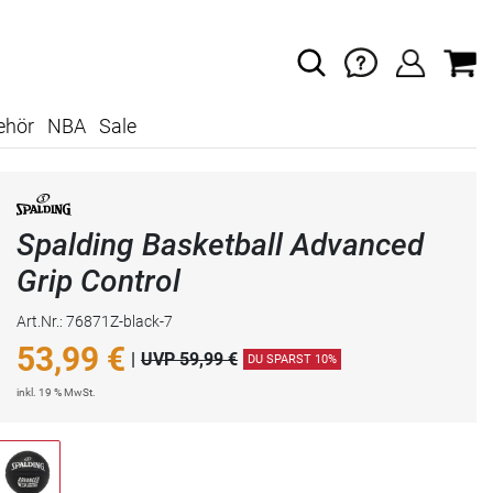
ehör
NBA
Sale
Spalding Basketball Advanced
Grip Control
Art.Nr.: 76871Z-black-7
53,99
€
|
UVP 59,99 €
DU SPARST 10%
inkl. 19 % MwSt.