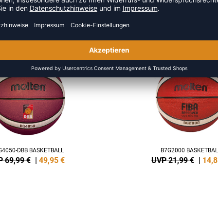
 AUS DER KATEGORIE BASKET
SALE
-32%
G4050-DBB BASKETBALL
B7G2000 BASKETBAL
 69,99 €
|
49,95
€
UVP 21,99 €
|
14,8