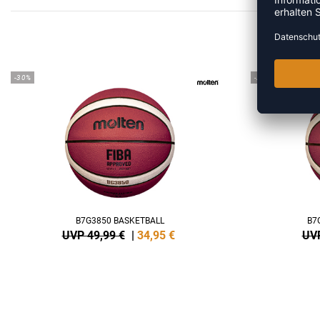
MEHR
-30%
-29%
B7G3850 BASKETBALL
B7
UVP 49,99 €
|
34,95
€
UVP