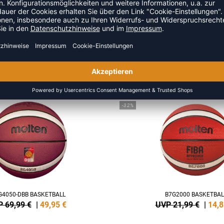
ZULETZT ANGESEHEN
 AUS DER KATEGORIE BASKET
SALE
-32%
G4050-DBB BASKETBALL
B7G2000 BASKETBAL
 69,99 €
|
49,95
€
UVP 21,99 €
|
14,8