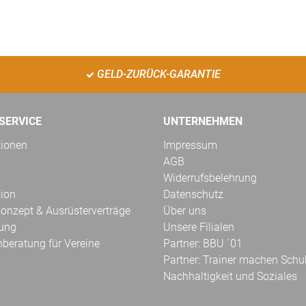
GELD-ZURÜCK-GARANTIE
SERVICE
UNTERNEHMEN
tionen
Impressum
AGB
Widerrufsbelehrung
tion
Datenschutz
onzept & Ausrüsterverträge
Über uns
kung
Unsere Filialen
hberatung für Vereine
Partner: BBU ´01
Partner: Trainer machen Schu
Nachhaltigkeit und Soziales