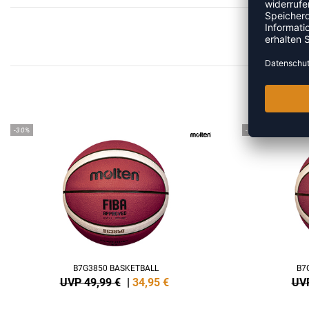
MEHR
-30%
-29%
B7G3850 BASKETBALL
B7
UVP 49,99 €
|
34,95
€
UVP