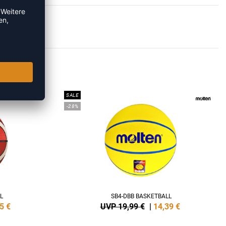
BÄLLE
SALE
-28%
L
SB4-DBB BASKETBALL
5
€
UVP 19,99 €
|
14,39
€