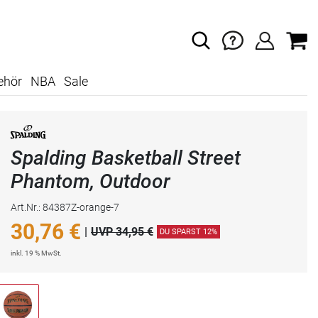
ehör
NBA
Sale
Spalding Basketball Street
Phantom, Outdoor
Art.Nr.: 84387Z-orange-7
30,76
€
|
UVP 34,95 €
DU SPARST 12%
inkl. 19 % MwSt.