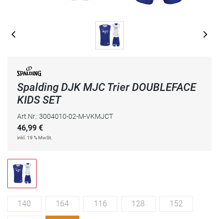
Spalding DJK MJC Trier DOUBLEFACE
KIDS SET
Art.Nr.: 3004010-02-M-VKMJCT
46,99
€
inkl. 19 % MwSt.
140
164
116
128
152