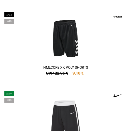
SALE
-60%
HMLCORE XK POLY SHORTS
UVP 22,95 €
|
9,18
€
NEW
-20%