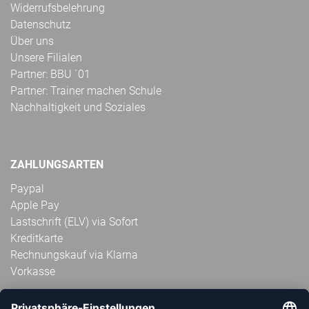
Widerrufsbelehrung
Datenschutz
Über uns
Unsere Filialen
Partner: BBU ´01
Partner: Trainer machen Schule
Nachhaltigkeit und Soziales
ZAHLUNGSARTEN
Paypal
Apple Pay
Lastschrift (ELV) via Sofort
Kreditkarte
Rechnungskauf via Klarna
Vorkasse