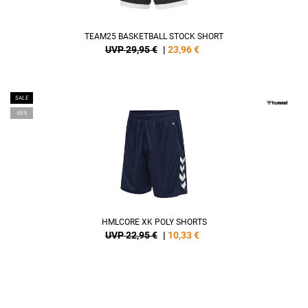
TEAM25 BASKETBALL STOCK SHORT
UVP 29,95 €
|
23,96
€
SALE
-55%
HMLCORE XK POLY SHORTS
UVP 22,95 €
|
10,33
€