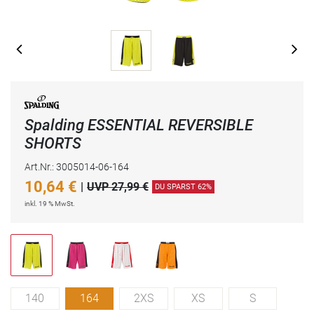
Spalding ESSENTIAL REVERSIBLE
SHORTS
Art.Nr.: 3005014-06-164
10,64
€
|
UVP 27,99 €
DU SPARST 62%
inkl. 19 % MwSt.
140
164
2XS
XS
S