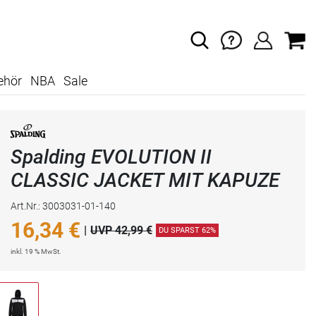
ehör
NBA
Sale
Spalding EVOLUTION II
CLASSIC JACKET MIT KAPUZE
Art.Nr.: 3003031-01-140
16,34
€
|
UVP 42,99 €
DU SPARST 62%
inkl. 19 % MwSt.