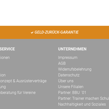
GELD-ZURÜCK-GARANTIE
SERVICE
UNTERNEHMEN
tionen
Impressum
AGB
Widerrufsbelehrung
tion
Datenschutz
onzept & Ausrüsterverträge
Über uns
kung
Unsere Filialen
hberatung für Vereine
Partner: BBU ´01
Partner: Trainer machen Schu
Nachhaltigkeit und Soziales