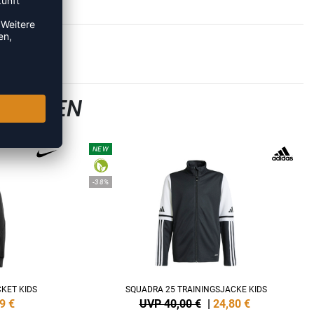
SJACKEN
NEW
-38%
KET KIDS
SQUADRA 25 TRAININGSJACKE KIDS
9
€
UVP 40,00 €
|
24,80
€