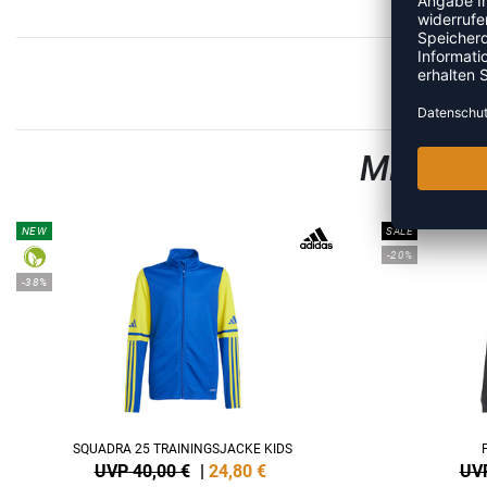
MEHR A
NEW
SALE
-20%
-38%
SQUADRA 25 TRAININGSJACKE KIDS
UVP 40,00 €
|
24,80
€
UVP