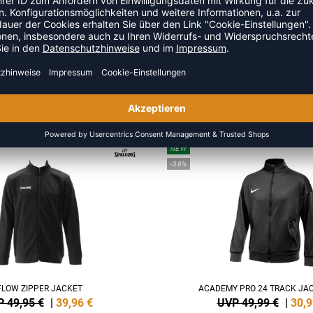
ZULETZT ANGESEHEN
US DER KATEGORIE TRAINING
NEW
-38%
FLOW ZIPPER JACKET
ACADEMY PRO 24 TRACK JAC
 49,95 €
|
39,96
€
UVP 49,99 €
|
30,9