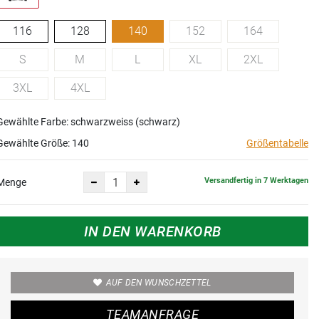
116
128
140
152
164
S
M
L
XL
2XL
3XL
4XL
Gewählte Farbe: schwarzweiss (schwarz)
Gewählte Größe:
140
Größentabelle
Versandfertig in 7 Werktagen
Menge
IN DEN WARENKORB
AUF DEN WUNSCHZETTEL
TEAMANFRAGE