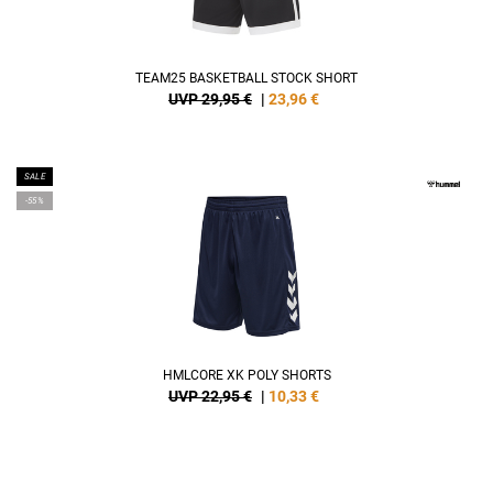
TEAM25 BASKETBALL STOCK SHORT
UVP 29,95 €
|
23,96
€
SALE
-55%
HMLCORE XK POLY SHORTS
UVP 22,95 €
|
10,33
€