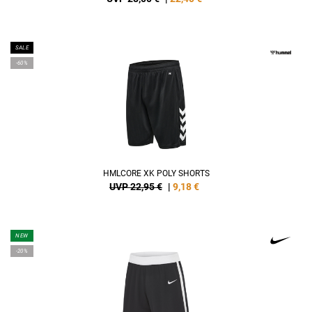
SALE
-60%
HMLCORE XK POLY SHORTS
UVP 22,95 €
|
9,18
€
NEW
-20%