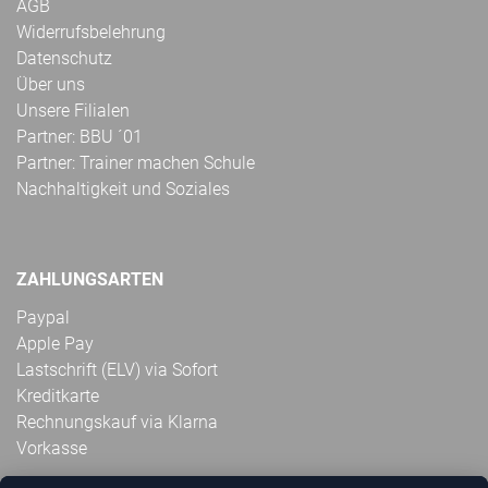
AGB
Widerrufsbelehrung
Datenschutz
Über uns
Unsere Filialen
Partner: BBU ´01
Partner: Trainer machen Schule
Nachhaltigkeit und Soziales
ZAHLUNGSARTEN
Paypal
Apple Pay
Lastschrift (ELV) via Sofort
Kreditkarte
Rechnungskauf via Klarna
Vorkasse