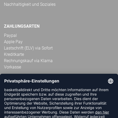
Nachhaltigkeit und Soziales
ZAHLUNGSARTEN
Paypal
Apple Pay
Lastschrift (ELV) via Sofort
Kreditkarte
Rechnungskauf via Klarna
Vorkasse
ABONNIERE JETZT DEN KOSTENLOSEN
HANDBALLDIREKT-NEWSLETTER UND VERPASSE KEINE
NEUIGKEIT ODER AKTION MEHR.
JETZT ANMELDEN