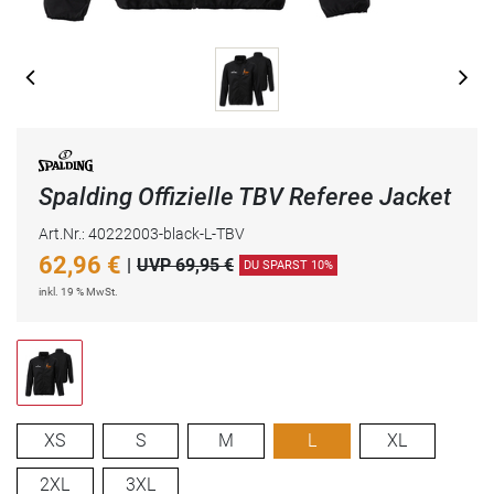
Spalding Offizielle TBV Referee Jacket
Art.Nr.: 40222003-black-L-TBV
62,96
€
|
UVP 69,95 €
DU SPARST 10%
inkl. 19 % MwSt.
XS
S
M
L
XL
2XL
3XL