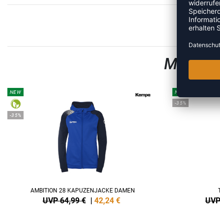
MEHR A
NEW
NEW
-35%
-35%
AMBITION 28 KAPUZENJACKE DAMEN
UVP 64,99 €
|
42,24
€
UVP