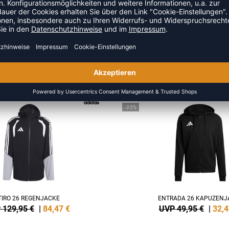
ZULETZT ANGESEHEN
US DER KATEGORIE OUTDOOR
NEW
-35%
TIRO 26 REGENJACKE
ENTRADA 26 KAPUZENJ
 129,95 €
|
84,47
€
UVP 49,95 €
|
32,4