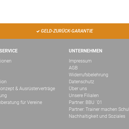
GELD-ZURÜCK-GARANTIE
SERVICE
UNTERNEHMEN
tionen
Impressum
AGB
Widerrufsbelehrung
tion
Datenschutz
onzept & Ausrüsterverträge
Über uns
kung
Unsere Filialen
hberatung für Vereine
Partner: BBU ´01
Partner: Trainer machen Schu
Nachhaltigkeit und Soziales