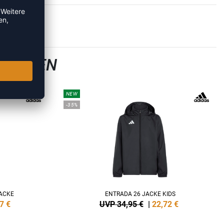
-JACKEN
NEW
-35%
ACKE
ENTRADA 26 JACKE KIDS
7
€
UVP 34,95 €
|
22,72
€