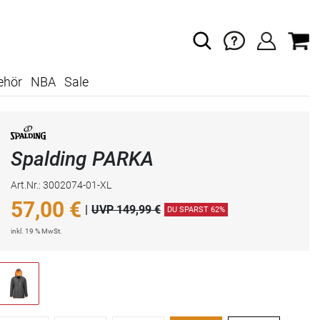
ehör
NBA
Sale
Spalding PARKA
Art.Nr.: 3002074-01-XL
57,00
€
|
UVP 149,99 €
DU SPARST 62%
inkl. 19 % MwSt.