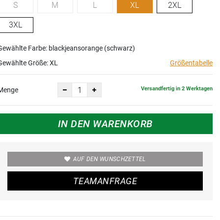
S
M
L
XL
2XL
3XL
Gewählte Farbe: blackjeansorange (schwarz)
Gewählte Größe:
XL
Größentabelle
Versandfertig in 2 Werktagen
Menge
IN DEN WARENKORB
AUF DEN WUNSCHZETTEL
TEAMANFRAGE