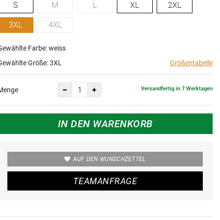
S
M
L
XL
2XL
3XL
4XL
Gewählte Farbe: weiss
Gewählte Größe:
3XL
Größentabelle
Versandfertig in 7 Werktagen
Menge
IN DEN WARENKORB
AUF DEN WUNSCHZETTEL
TEAMANFRAGE