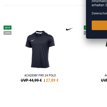
MEH
NEW
NEW
-38%
-38%
ACADEMY PRO 24 POLO
A
UVP 44,99 €
|
27,89
€
UVP