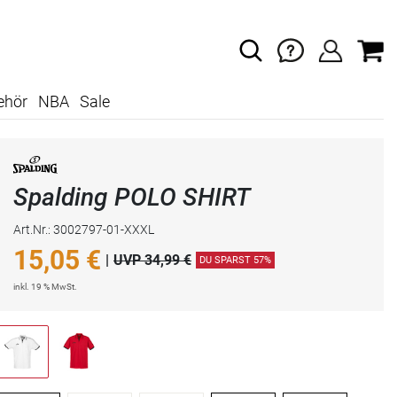
ehör
NBA
Sale
Spalding POLO SHIRT
Art.Nr.: 3002797-01-XXXL
15,05
€
|
UVP 34,99 €
DU SPARST 57%
inkl. 19 % MwSt.