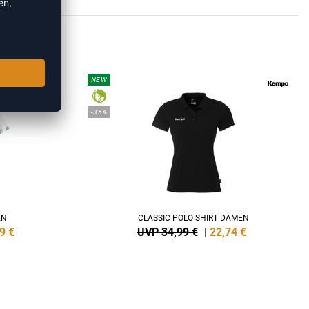
IRTS
NEW
-35%
EN
CLASSIC POLO SHIRT DAMEN
9
€
UVP 34,99 €
|
22,74
€