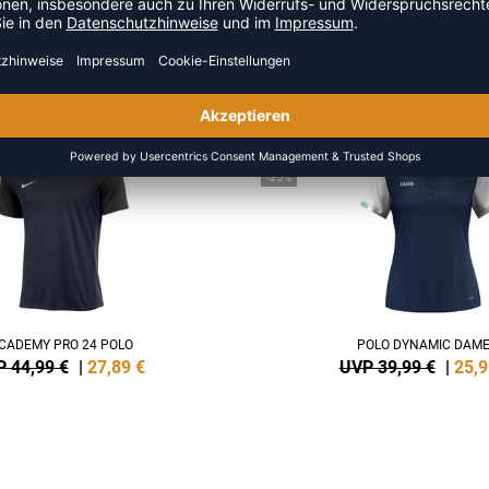
R AUS DER KATEGORIE POLOSH
NEW
-35%
CADEMY PRO 24 POLO
POLO DYNAMIC DAM
 44,99 €
|
27,89
€
UVP 39,99 €
|
25,9