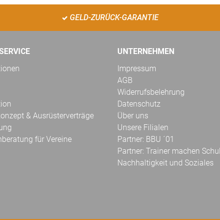
GELD-ZURÜCK-GARANTIE
SERVICE
UNTERNEHMEN
tionen
Impressum
AGB
Widerrufsbelehrung
tion
Datenschutz
onzept & Ausrüsterverträge
Über uns
kung
Unsere Filialen
hberatung für Vereine
Partner: BBU ´01
Partner: Trainer machen Schu
Nachhaltigkeit und Soziales