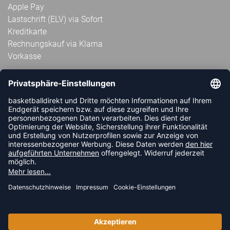
Apple Pay
Lastschrift (ELV) via Sofort
Kreditkarte
Rechnungskauf via Klarna
Vorkasse
ABONNIERE JETZT DEN KOSTENLOSEN
HANDBALLDIREKT-NEWSLETTER UND VERPASSE KEINE
NEUIGKEIT ODER AKTION MEHR.
JETZT ANMELDEN
FOLLOW US