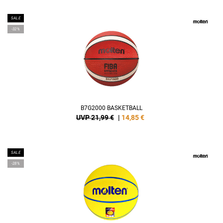
SALE
-32%
B7G2000 BASKETBALL
UVP 21,99 €
|
14,85
€
SALE
-28%