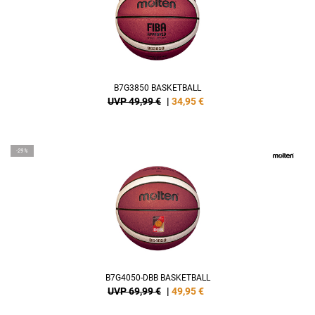
B7G3850 BASKETBALL
UVP 49,99 €
|
34,95
€
-29%
B7G4050-DBB BASKETBALL
UVP 69,99 €
|
49,95
€