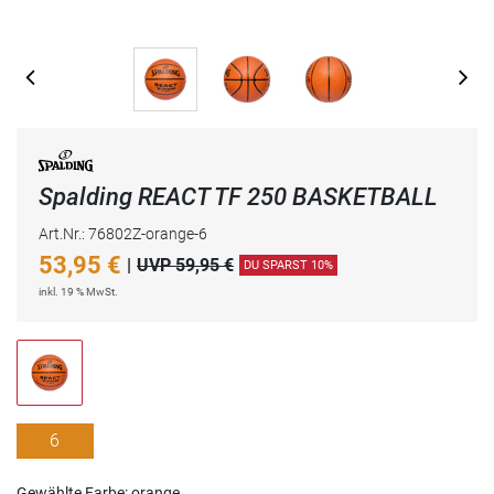
Spalding REACT TF 250 BASKETBALL
Art.Nr.: 76802Z-orange-6
53,95
€
|
UVP 59,95 €
DU SPARST 10%
inkl. 19 % MwSt.
6
Gewählte Farbe: orange