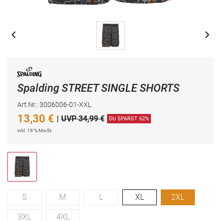
Spalding STREET SINGLE SHORTS
Art.Nr.: 3006006-01-XXL
13,30
€
|
UVP 34,99 €
DU SPARST 62%
inkl. 19 % MwSt.
S
M
L
XL
2XL
3XL
4XL