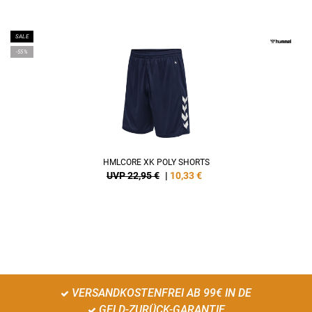
SALE
-55%
HMLCORE XK POLY SHORTS
UVP 22,95 €
|
10,33
€
VERSANDKOSTENFREI AB 99€ IN DE
GELD-ZURÜCK-GARANTIE