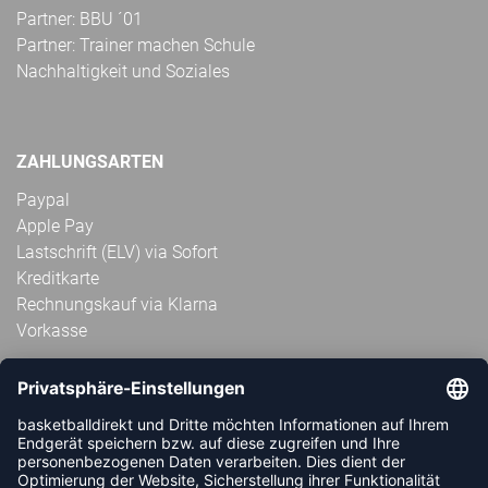
Partner: BBU ´01
Partner: Trainer machen Schule
Nachhaltigkeit und Soziales
ZAHLUNGSARTEN
Paypal
Apple Pay
Lastschrift (ELV) via Sofort
Kreditkarte
Rechnungskauf via Klarna
Vorkasse
ABONNIERE JETZT DEN KOSTENLOSEN
HANDBALLDIREKT-NEWSLETTER UND VERPASSE KEINE
NEUIGKEIT ODER AKTION MEHR.