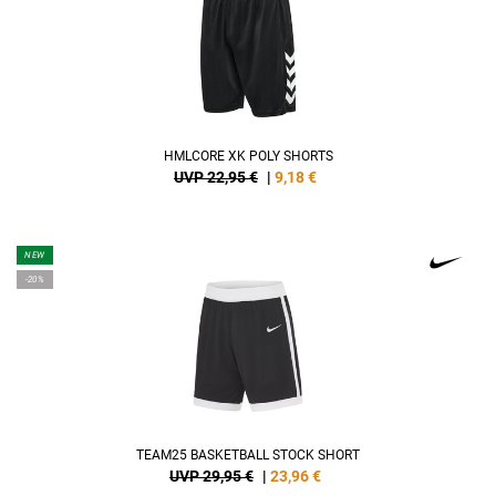
HMLCORE XK POLY SHORTS
UVP 22,95 €
|
9,18
€
NEW
-20%
TEAM25 BASKETBALL STOCK SHORT
UVP 29,95 €
|
23,96
€