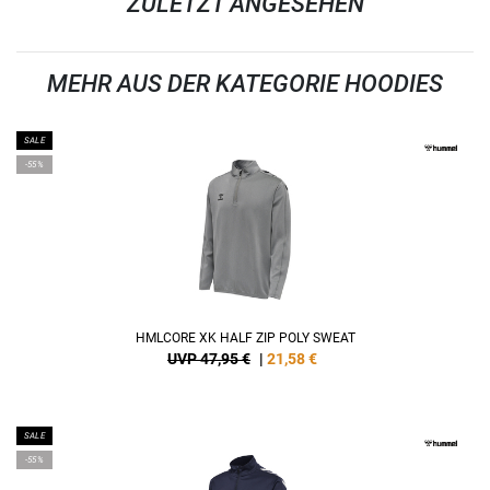
ZULETZT ANGESEHEN
MEHR AUS DER KATEGORIE HOODIES
SALE
-55%
HMLCORE XK HALF ZIP POLY SWEAT
UVP 47,95 €
|
21,58
€
SALE
-55%