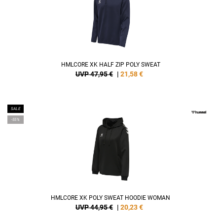
HMLCORE XK HALF ZIP POLY SWEAT
UVP 47,95 €
|
21,58
€
SALE
-55%
HMLCORE XK POLY SWEAT HOODIE WOMAN
UVP 44,95 €
|
20,23
€