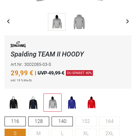
Spalding TEAM II HOODY
Art.Nr.: 3002085-03-S
29,99
€
|
UVP 49,99 €
DU SPARST 40%
inkl. 19 % MwSt.
116
128
140
152
164
S
M
L
XL
2XL