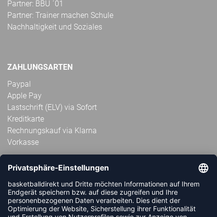
Partner: BBU ´01
Partner: Trainer machen Schule
Nachhaltigkeit und Soziales
ZAHLUNGSARTEN
Paypal
Apple Pay
Lastschrift (ELV) via Sofort
Kreditkarte
Rechnungskauf via Klarna
Vorkasse
ABONNIERE JETZT DEN KOSTENLOSEN
HANDBALLDIREKT-NEWSLETTER UND VERPASSE KEINE
NEUIGKEIT ODER AKTION MEHR.
JETZT ANMELDEN