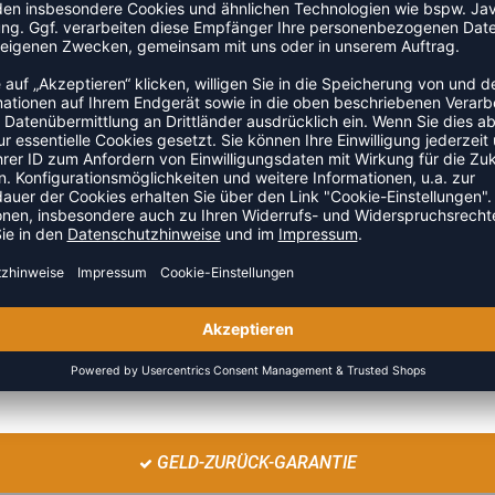
genähten Verbundlederhülle. Dieser Volleyball ist offizielle
n.
ZULETZT ANGESEHEN
GELD-ZURÜCK-GARANTIE