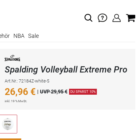
ehör
NBA
Sale
Spalding Volleyball Extreme Pro
Art.Nr.: 72184Z-white-5
26,96
€
|
UVP 29,95 €
DU SPARST 10%
inkl. 19 % MwSt.