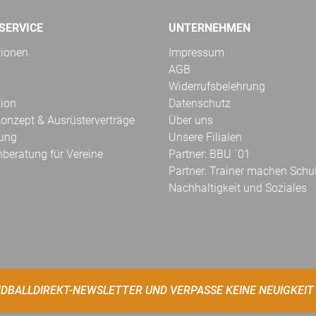
SERVICE
UNTERNEHMEN
tionen
Impressum
AGB
Widerrufsbelehrung
tion
Datenschutz
onzept & Ausrüsterverträge
Über uns
kung
Unsere Filialen
hberatung für Vereine
Partner: BBU ´01
Partner: Trainer machen Schu
Nachhaltigkeit und Soziales
DBALLDIREKT-NEWSLETTER UND VERPASSE KEINE NEUIGKEIT