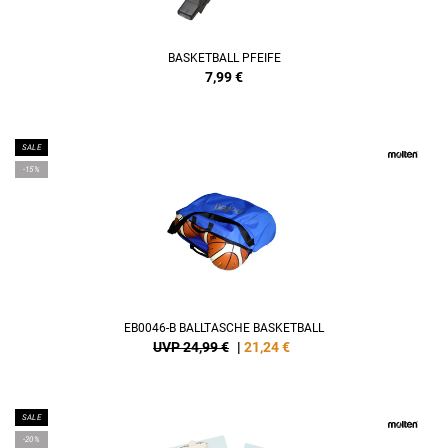
BASKETBALL PFEIFE
7,99
€
SALE
-15%
EB0046-B BALLTASCHE BASKETBALL
UVP 24,99 €
|
21,24
€
SALE
-20%