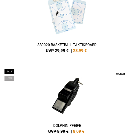
SB0020 BASKETBALL-TAKTIKBOARD
UVP 29,99 €
|
23,99
€
SALE
-10%
DOLPHIN PFEIFE
UVP 8,99 €
|
8,09
€