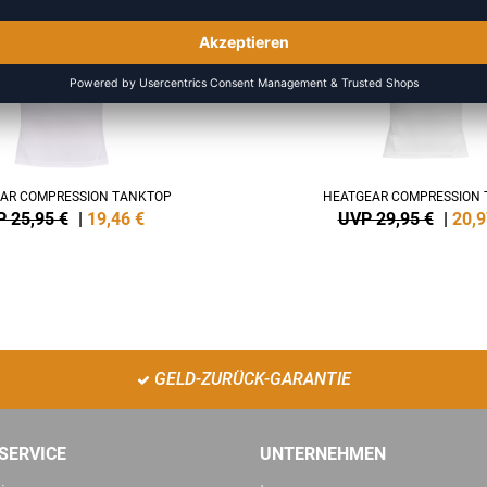
-30%
AR COMPRESSION TANKTOP
HEATGEAR COMPRESSION T
 25,95 €
|
19,46
€
UVP 29,95 €
|
20,9
GELD-ZURÜCK-GARANTIE
SERVICE
UNTERNEHMEN