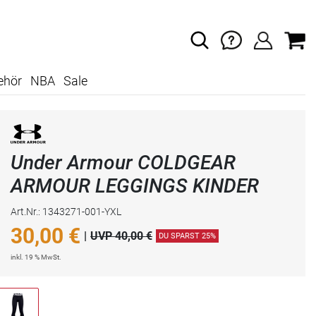
ehör
NBA
Sale
Under Armour COLDGEAR
ARMOUR LEGGINGS KINDER
Art.Nr.: 1343271-001-YXL
30,00
€
|
UVP 40,00 €
DU SPARST 25%
inkl. 19 % MwSt.