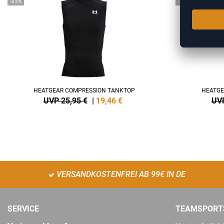
-25%
-25%
HEATGEAR COMPRESSION TANKTOP
HEATGE
UVP 25,95 €
|
19,46
€
UVP
VERSANDKOSTENFREI AB 99€ IN DE
SERVICE
TEAMSPORT