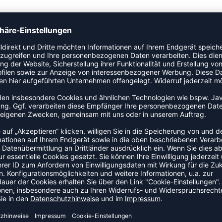
 einen Artikel der Kategorie Funktionshose an den Start.
iger Begleiter für Training und Wettkampf, der Beinfreiheit und
ZULETZT ANGESEHEN
S DER KATEGORIE SPORTUNT
SALE