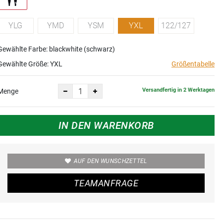
YLG
YMD
YSM
YXL
122/127
Gewählte Farbe: blackwhite (schwarz)
Gewählte Größe:
YXL
Größentabelle
Versandfertig in 2 Werktagen
Menge
IN DEN WARENKORB
AUF DEN WUNSCHZETTEL
TEAMANFRAGE