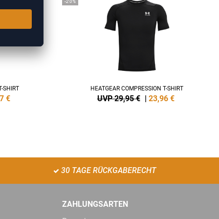
-20%
-SHIRT
HEATGEAR COMPRESSION T-SHIRT
7
€
UVP 29,95 €
|
23,96
€
30 TAGE RÜCKGABERECHT
ZAHLUNGSARTEN