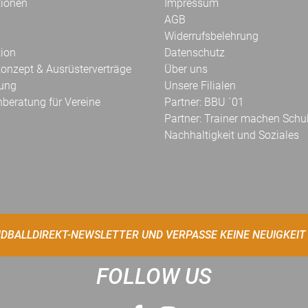
tionen
Impressum
AGB
Widerrufsbelehrung
tion
Datenschutz
onzept & Ausrüsterverträge
Über uns
kung
Unsere Filialen
hberatung für Vereine
Partner: BBU ´01
Partner: Trainer machen Schu
Nachhaltigkeit und Soziales
DBALLDIREKT-NEWSLETTER UND VERPASSE KEINE NEUIGKEIT
FOLLOW US