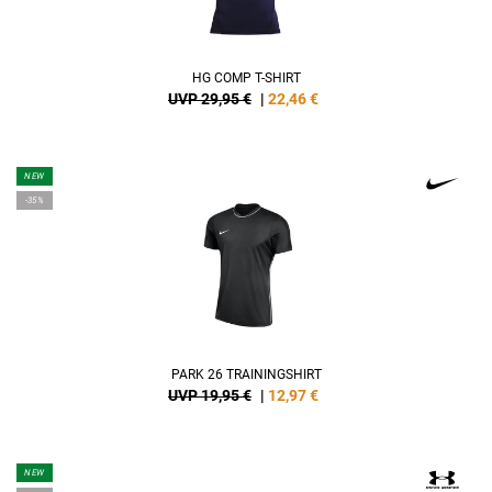
HG COMP T-SHIRT
UVP 29,95 €
|
22,46
€
NEW
-35%
PARK 26 TRAININGSHIRT
UVP 19,95 €
|
12,97
€
NEW