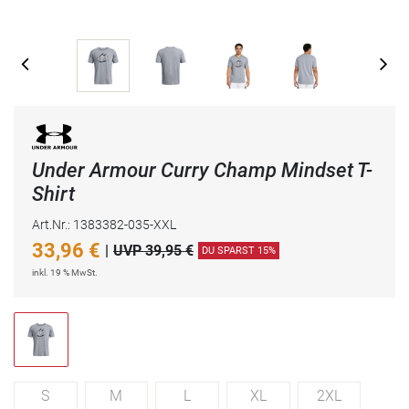
Under Armour Curry Champ Mindset T-
Shirt
Art.Nr.: 1383382-035-XXL
33,96
€
|
UVP 39,95 €
DU SPARST 15%
inkl. 19 % MwSt.
S
M
L
XL
2XL