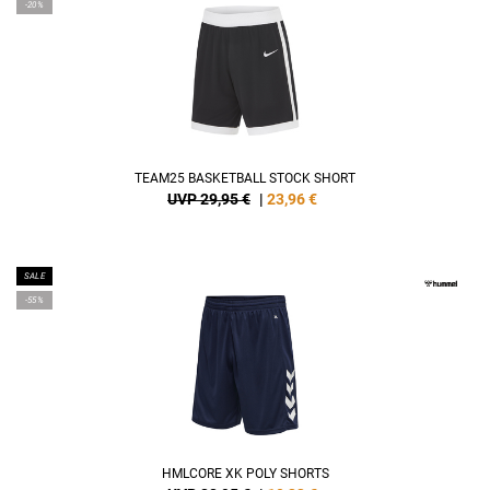
-20%
TEAM25 BASKETBALL STOCK SHORT
UVP 29,95 €
|
23,96
€
SALE
-55%
HMLCORE XK POLY SHORTS