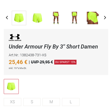
Under Armour Fly By 3'' Short Damen
Art.Nr.: 1382438-731-XS
25,46
€
|
UVP 29,95 €
DU SPARST 15%
inkl. 19 % MwSt.
XS
S
M
L