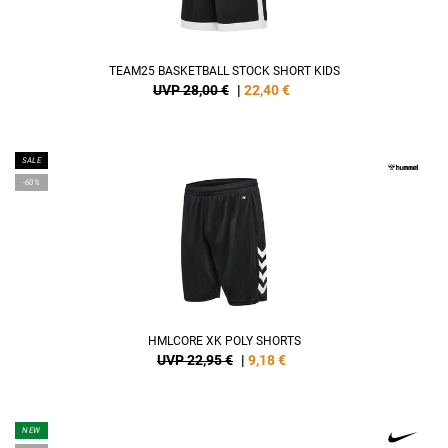
TEAM25 BASKETBALL STOCK SHORT KIDS
UVP 28,00 €
|
22,40
€
SALE
-60%
HMLCORE XK POLY SHORTS
UVP 22,95 €
|
9,18
€
NEW