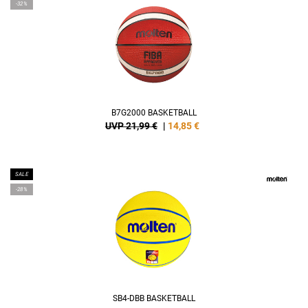
-32%
B7G2000 BASKETBALL
UVP 21,99 €
|
14,85
€
SALE
-28%
SB4-DBB BASKETBALL