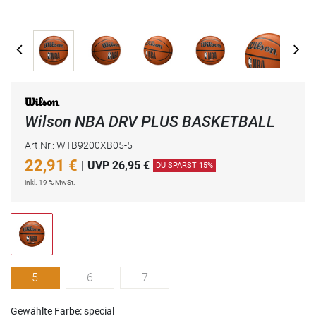
Wilson NBA DRV PLUS BASKETBALL
Art.Nr.: WTB9200XB05-5
22,91
€
|
UVP 26,95 €
DU SPARST 15%
inkl. 19 % MwSt.
5
6
7
Gewählte Farbe: special