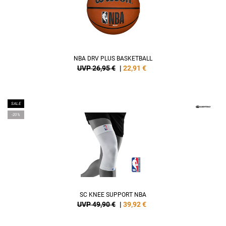
NBA DRV PLUS BASKETBALL
UVP 26,95 €
|
22,91
€
SALE
-20%
SC KNEE SUPPORT NBA
UVP 49,90 €
|
39,92
€