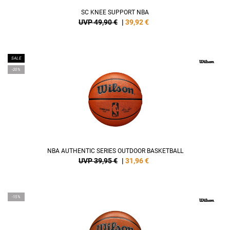
SC KNEE SUPPORT NBA
UVP 49,90 €
|
39,92
€
SALE
-20%
NBA AUTHENTIC SERIES OUTDOOR BASKETBALL
UVP 39,95 €
|
31,96
€
-15%