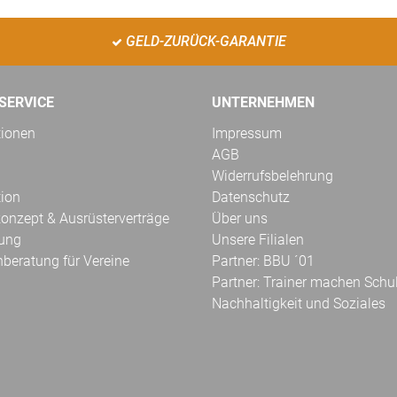
GELD-ZURÜCK-GARANTIE
SERVICE
UNTERNEHMEN
tionen
Impressum
AGB
Widerrufsbelehrung
tion
Datenschutz
onzept & Ausrüsterverträge
Über uns
kung
Unsere Filialen
hberatung für Vereine
Partner: BBU ´01
Partner: Trainer machen Schu
Nachhaltigkeit und Soziales