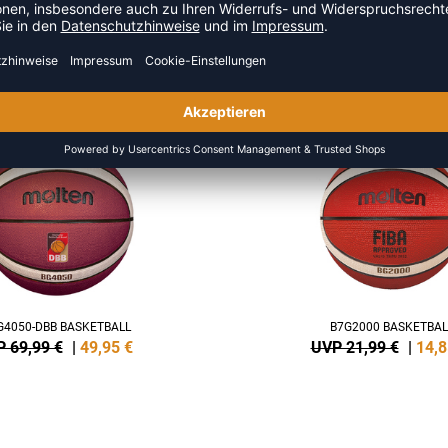
 AUS DER KATEGORIE BASKET
SALE
-32%
G4050-DBB BASKETBALL
B7G2000 BASKETBAL
 69,99 €
|
49,95
€
UVP 21,99 €
|
14,8