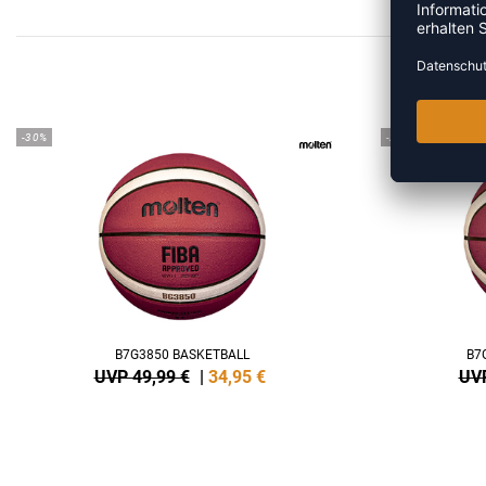
MEHR
-30%
-29%
B7G3850 BASKETBALL
B7
UVP 49,99 €
|
34,95
€
UVP