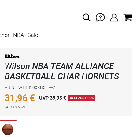
ehör
NBA
Sale
Wilson NBA TEAM ALLIANCE
BASKETBALL CHAR HORNETS
Art.Nr.: WTB3100XBCHA-7
31,96
€
|
UVP 39,95 €
DU SPARST 20%
inkl. 19 % MwSt.