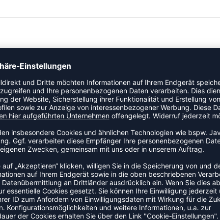
mit dem Wilson Team Alliance Basketball. Das leistungsstarke
-Niveau, Strapazierfähigkeit und einer gekörnten Oberfläche
inander abgestimmt.
veau
die Spielerpräferenzen
ogo Farbe
ZULETZT ANGESEHEN