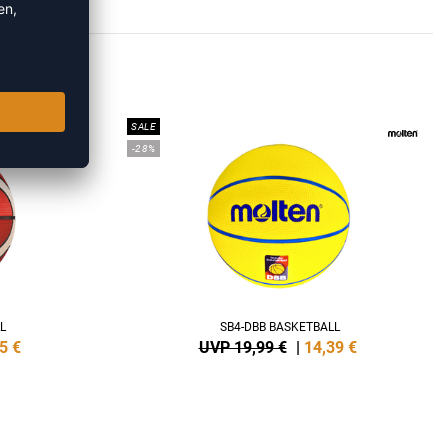
BÄLLE
SALE
-28%
L
SB4-DBB BASKETBALL
5
€
UVP 19,99 €
|
14,39
€